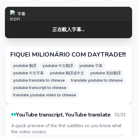
字幕
正在載入字幕...
FIQUEI MILIONÁRIO COM DAYTRADE!!!
youtube 翻譯
youtube 中文翻譯
youtube 字幕
youtube 中文字幕
youtube 翻譯成中文
youtube 視頻翻譯
youtube translate to chinese
translate youtube to chinese
youtube transcript to chinese
translate youtube video to chinese
YouTube transcript, YouTube translate
32/32
A quick preview of the first subtitles so you know what
the video covers.