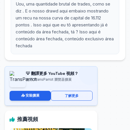
Uou, uma quantidade brutal de trades, como se
diz . E o nosso drawd aqui embaixo mostrando
um recu na nossa curva de capital de 16.112
pontos . Isso aqui que eu tô apresentando já é
conteúdo da área fechada, tá ? Isso aqui é
conteúdo área fechada, conteúdo exclusivo área
fechada
💡 翻譯更多 YouTube 視頻？
使用 TransParrot 瀏覽器擴展
📥 安裝擴展
了解更多
推薦視頻