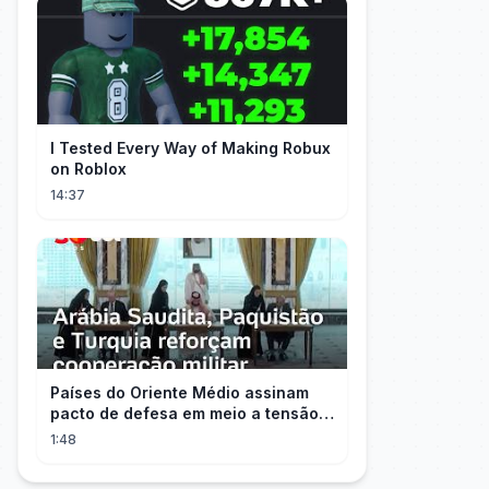
I Tested Every Way of Making Robux
on Roblox
14:37
Países do Oriente Médio assinam
pacto de defesa em meio a tensão
com Irã
1:48