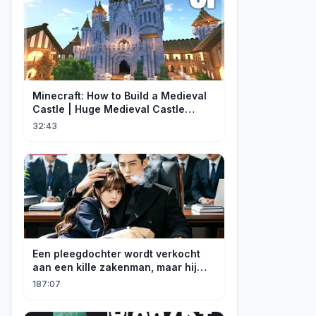
Minecraft: How to Build a Medieval
Castle | Huge Medieval Castle
Tutorial - Part 1
32:43
Een pleegdochter wordt verkocht
aan een kille zakenman, maar hij
wordt verliefd op haar en neemt
187:07
haar mee naar huis om haar te
verwennen!