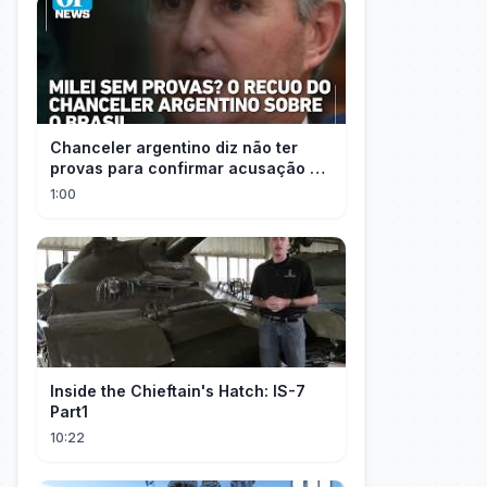
Chanceler argentino diz não ter
provas para confirmar acusação de
Milei contra Brasil | OP News
1:00
Inside the Chieftain's Hatch: IS-7
Part1
10:22