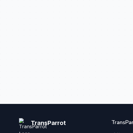
TransPar
TransParrot