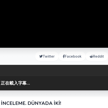
Twitter
Facebook
Reddit
正在載入字幕...
 İNCELEME. DÜNYADA İKİ!