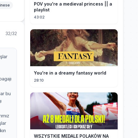
POV you're a medieval princess || a
hinese
playlist
43:02
32/32
şlar
You're in a dreamy fantasy world
bagajı
28:10
lar bu
ı
rımız
lar
kın
WSZYSTKIE MEDALE POLAKÓW NA