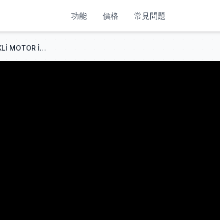
功能
價格
常見問題
E-Mon Moneta (G5) ELEKTRİKLİ MOTOR İNCELEME. DÜNYADA İKİ!