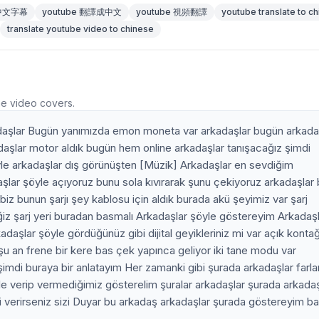
 中文字幕
youtube 翻譯成中文
youtube 視頻翻譯
youtube translate to c
translate youtube video to chinese
he video covers.
daşlar Bugün yanımızda emon moneta var arkadaşlar bugün arkada
daşlar motor aldık bugün hem online arkadaşlar tanışacağız şimdi
yle arkadaşlar dış görünüşten [Müzik] Arkadaşlar en sevdiğim
aşlar şöyle açıyoruz bunu sola kıvırarak şunu çekiyoruz arkadaşlar 
biz bunun şarjı şey kablosu için aldık burada akü şeyimiz var şarj
ğiz şarj yeri buradan basmalı Arkadaşlar şöyle göstereyim Arkadaş
daşlar şöyle gördüğünüz gibi dijital geyikleriniz mi var açık kontağ
an frene bir kere bas çek yapınca geliyor iki tane modu var
 şimdi buraya bir anlatayım Her zamanki gibi şurada arkadaşlar farla
yle verip vermediğimiz gösterelim şuralar arkadaşlar şurada arkadaş
i verirseniz sizi Duyar bu arkadaş arkadaşlar şurada göstereyim ba