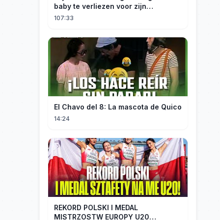
baby te verliezen voor zijn
maîtresse! Ik heb mijn ring in zee
107:33
gegooid 💍, nu smeekt hij me terug!
El Chavo del 8: La mascota de Quico
14:24
REKORD POLSKI I MEDAL
MISTRZOSTW EUROPY U20