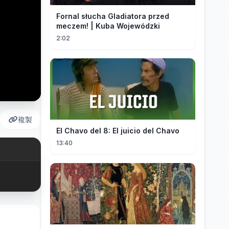
Fornal słucha Gladiatora przed
meczem! | Kuba Wojewódzki
2:02
複製
El Chavo del 8: El juicio del Chavo
13:40