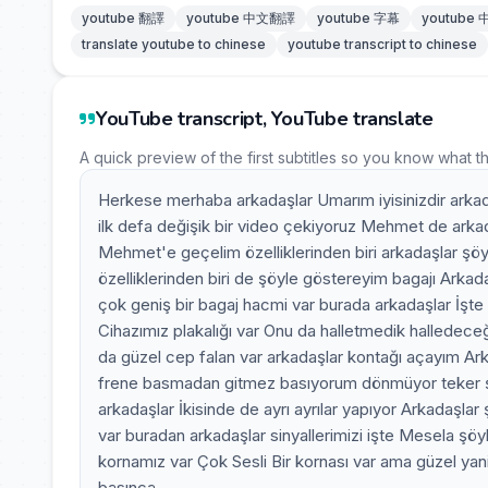
youtube 翻譯
youtube 中文翻譯
youtube 字幕
youtube
translate youtube to chinese
youtube transcript to chinese
YouTube transcript, YouTube translate
A quick preview of the first subtitles so you know what t
Herkese merhaba arkadaşlar Umarım iyisinizdir arka
ilk defa değişik bir video çekiyoruz Mehmet de arka
Mehmet'e geçelim özelliklerinden biri arkadaşlar şö
özelliklerinden biri de şöyle göstereyim bagajı Arkad
çok geniş bir bagaj hacmi var burada arkadaşlar İşte 
Cihazımız plakalığı var Onu da halletmedik halledece
da güzel cep falan var arkadaşlar kontağı açayım Arka
frene basmadan gitmez basıyorum dönmüyor teker şu 
arkadaşlar İkisinde de ayrı ayrılar yapıyor Arkadaşlar
var buradan arkadaşlar sinyallerimizi işte Mesela şö
kornamız var Çok Sesli Bir kornası var ama güzel yan
basınca