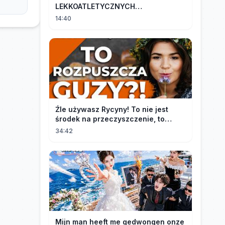
LEKKOATLETYCZNYCH
MISTRZOSTWACH EUROPY U18 |
14:40
2024
Źle używasz Rycyny! To nie jest
środek na przeczyszczenie, to
potężny "rozpuszczalnik".
34:42
Mijn man heeft me gedwongen onze