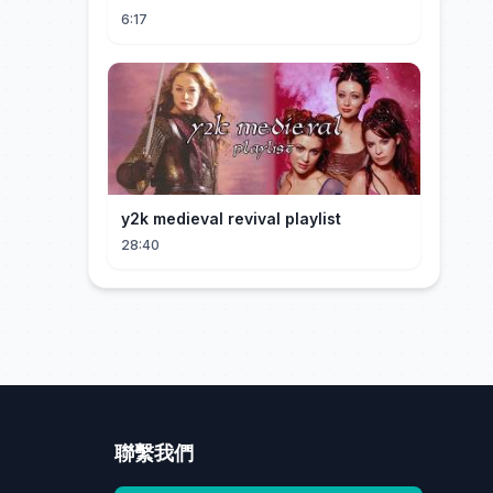
SZTAFETY 4 X 100 METRÓW KOBIET
6:17
#SHORTS
y2k medieval revival playlist
28:40
聯繫我們