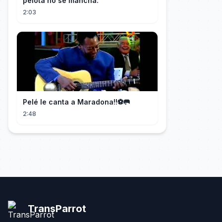
pelota no se mancha.
2:03
Pelé le canta a Maradona!!⚽️🥅
2:48
TransParrot