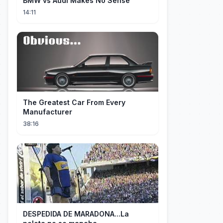
BMW vs Audi Makes No Sense
14:11
The Greatest Car From Every
Manufacturer
38:16
DESPEDIDA DE MARADONA...La