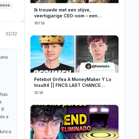
hinese
Ik trouwde met een stijve,
veertigjarige CEO-oom – een
verborgen monster van acht jaar! Hij
161:19
kuste me hartstochtelijk.
32/32
ñana
Petebot Grifea A MoneyMaker Y Lo
Insult4 || FNCS LAST CHANCE
Resumen
10:16
 has
a
 8
ía a
 Nunca