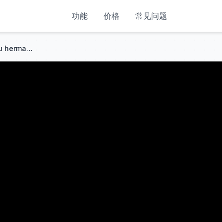
功能
价格
常见问题
Descubrió a su prometido con su hermanastra. Besó a un CEO por venganza… y él cayó rendido.