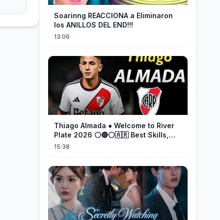
Soarinng REACCIONA a Eliminaron
los ANILLOS DEL END!!!
13:06
Thiago Almada ● Welcome to River
Plate 2026 ⚪🔴⚪🇦🇷 Best Skills,
Goals & Passes
15:38