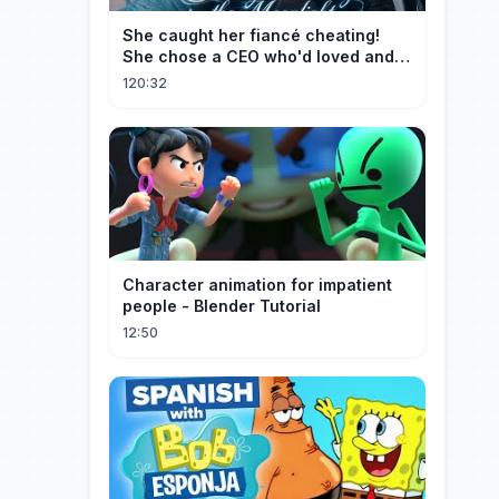
She caught her fiancé cheating!
She chose a CEO who'd loved and
cherished her for years. ❤️
120:32
Character animation for impatient
people - Blender Tutorial
12:50