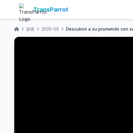
TransParrot
探索
2026-06