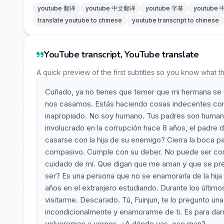
youtube 翻译
youtube 中文翻译
youtube 字幕
youtube
translate youtube to chinese
youtube transcript to chinese
YouTube transcript, YouTube translate
A quick preview of the first subtitles so you know what t
Cuñado, ya no tienes que temer que mi hermana se 
nos casamos. Estás haciendo cosas indecentes con
inapropiado. No soy humano. Tus padres son humano
involucrado en la corrupción hace 8 años, el padre
casarse con la hija de su enemigo? Cierra la boca p
compasivo. Cumple con su deber. No puede ser corr
cuidado de mí. Que digan que me aman y que se pr
ser? Es una persona que no se enamoraría de la hija
años en el extranjero estudiando. Durante los último
visitarme. Descarado. Tú, Fuinjun, te lo pregunto u
incondicionalmente y enamorarme de ti. Es para darm
volveremos a vernos. ¿A dónde vas, ese man?