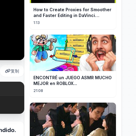
How to Create Proxies for Smoother
and Faster Editing in DaVinci
Resolve
1:13
复制
ENCONTRÉ un JUEGO ASMR MUCHO
MEJOR en ROBLOX...
21:08
ndido.