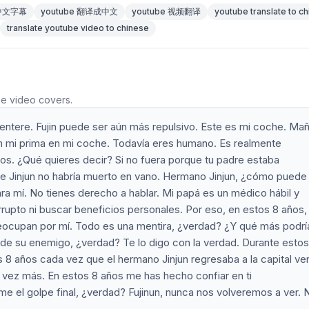
 中文字幕
youtube 翻译成中文
youtube 视频翻译
youtube translate to c
translate youtube video to chinese
he video covers.
entere. Fujin puede ser aún más repulsivo. Este es mi coche. Ma
 mi prima en mi coche. Todavía eres humano. Es realmente
s. ¿Qué quieres decir? Si no fuera porque tu padre estaba
 de Jinjun no habría muerto en vano. Hermano Jinjun, ¿cómo puede
ara mí. No tienes derecho a hablar. Mi papá es un médico hábil y
upto ni buscar beneficios personales. Por eso, en estos 8 años,
eocupan por mí. Todo es una mentira, ¿verdad? ¿Y qué más podrí
 de su enemigo, ¿verdad? Te lo digo con la verdad. Durante estos
s 8 años cada vez que el hermano Jinjun regresaba a la capital ven
na vez más. En estos 8 años me has hecho confiar en ti
e el golpe final, ¿verdad? Fujinun, nunca nos volveremos a ver.