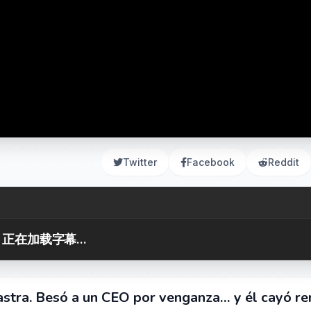
Twitter
Facebook
Reddit
正在加载字幕...
stra. Besó a un CEO por venganza… y él cayó re