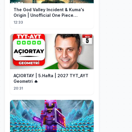
The God Valley Incident & Kuma's
Origin | Unofficial One Piece
Cinematic Tribute
12:33
AÇIORTAY | 5.Hafta | 2027 TYT_AYT
Geometri 🔥
20:31