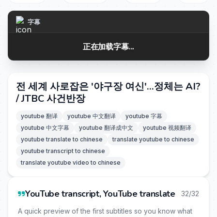
字幕
正在加载字幕...
전 세계 사로잡은 '야구장 여신'…정체는 AI?
/ JTBC 사건반장
youtube 翻译
youtube 中文翻译
youtube 字幕
youtube 中文字幕
youtube 翻译成中文
youtube 视频翻译
youtube translate to chinese
translate youtube to chinese
youtube transcript to chinese
translate youtube video to chinese
YouTube transcript, YouTube translate
32/32
A quick preview of the first subtitles so you know what