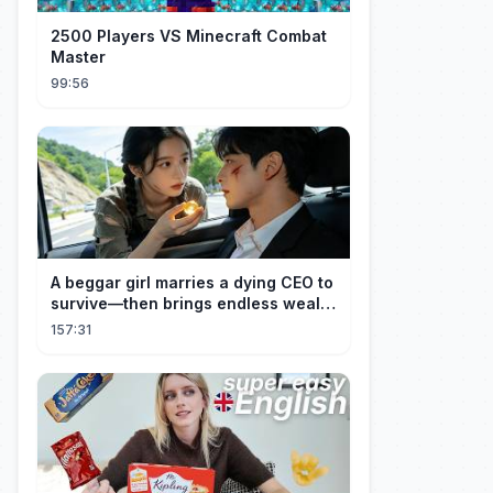
2500 Players VS Minecraft Combat
Master
99:56
A beggar girl marries a dying CEO to
survive—then brings endless wealth
to his family.
157:31