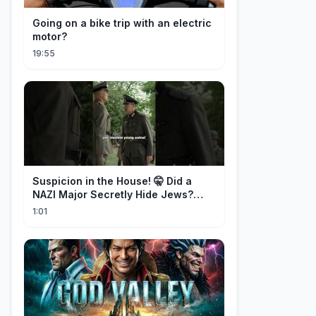
Going on a bike trip with an electric
motor?
19:55
Suspicion in the House! 🤫 Did a
NAZI Major Secretly Hide Jews?
#short #movie
1:01