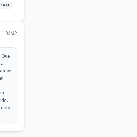
hinese
32/32
. Qué
 a
des se
el
an
rdo.
ronto.