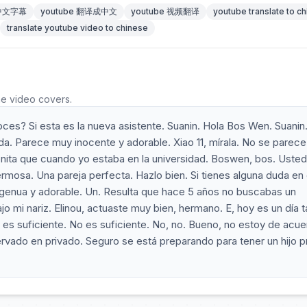
 中文字幕
youtube 翻译成中文
youtube 视频翻译
youtube translate to c
translate youtube video to chinese
he video covers.
oces? Si esta es la nueva asistente. Suanin. Hola Bos Wen. Suanin
a. Parece muy inocente y adorable. Xiao 11, mírala. No se parece
nita que cuando yo estaba en la universidad. Boswen, bos. Uste
rmosa. Una pareja perfecta. Hazlo bien. Si tienes alguna duda en 
ngenua y adorable. Un. Resulta que hace 5 años no buscabas un
jo mi nariz. Elinou, actuaste muy bien, hermano. E, hoy es un día t
o es suficiente. No es suficiente. No, no. Bueno, no estoy de acue
rvado en privado. Seguro se está preparando para tener un hijo p