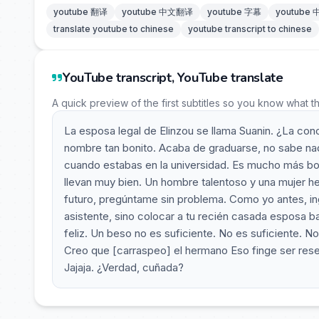
youtube 翻译
youtube 中文翻译
youtube 字幕
youtube
translate youtube to chinese
youtube transcript to chinese
YouTube transcript, YouTube translate
A quick preview of the first subtitles so you know what t
La esposa legal de Elinzou se llama Suanin. ¿La con
nombre tan bonito. Acaba de graduarse, no sabe nad
cuando estabas en la universidad. Es mucho más bo
llevan muy bien. Un hombre talentoso y una mujer he
futuro, pregúntame sin problema. Como yo antes, i
asistente, sino colocar a tu recién casada esposa ba
feliz. Un beso no es suficiente. No es suficiente. N
Creo que [carraspeo] el hermano Eso finge ser rese
Jajaja. ¿Verdad, cuñada?