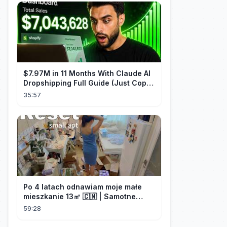
$7.97M in 11 Months With Claude AI
Dropshipping Full Guide (Just Copy
Me)
35:57
Po 4 latach odnawiam moje małe
mieszkanie 13㎡ 🇨🇳 | Samotne
życie w Chinach
59:28