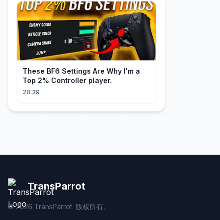
These BF6 Settings Are Why I'm a
Top 2% Controller player.
20:39
TransParrot
©
2026
TransParrot. 版权所有。