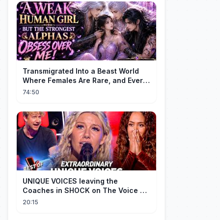
Transmigrated Into a Beast World
Where Females Are Rare, and Every
Alpha Wants Me! | Part 1 | Engdub
74:50
UNIQUE VOICES leaving the
Coaches in SHOCK on The Voice #5
| Top 10
20:15