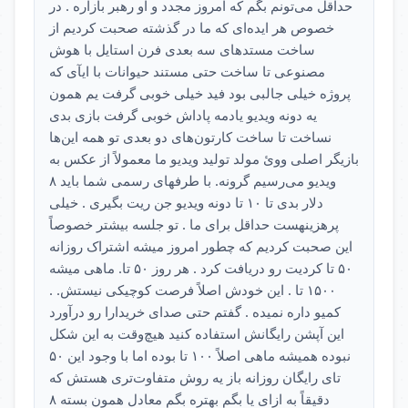
حداقل می‌تونم بگم که امروز مجدد و او رهبر بازاره . در
خصوص هر ایده‌ای که ما در گذشته صحبت کردیم از
ساخت مستدهای سه بعدی فرن استایل با هوش
مصنوعی تا ساخت حتی مستند حیوانات با ایآی که
پروژه خیلی جالبی بود فید خیلی خوبی گرفت یم همون
یه دونه ویدیو یادمه پاداش خوبی گرفت بازی بدی
نساخت تا ساخت کارتون‌های دو بعدی تو همه این‌ها
بازیگر اصلی ووئ مولد تولید ویدیو ما معمولاً از عکس به
ویدیو می‌رسیم گرونه. با طرفهای رسمی شما باید ۸
دلار بدی تا ۱۰ تا دونه ویدیو جن ریت بگیری . خیلی
پرهزینهست حداقل برای ما . تو جلسه بیشتر خصوصاً
این صحبت کردیم که چطور امروز میشه اشتراک روزانه
۵۰ تا کردیت رو دریافت کرد . هر روز ۵۰ تا. ماهی میشه
۱۵۰۰ تا . این خودش اصلاً فرصت کوچیکی نیستش. .
کمیو داره نمیده . گفتم حتی صدای خریدارا رو درآورد
این آپشن رایگانش استفاده کنید هیچ‌وقت به این شکل
نبوده همیشه ماهی اصلاً ۱۰۰ تا بوده اما با وجود این ۵۰
تای رایگان روزانه باز یه روش متفاوت‌تری هستش که
دقیقاً به ازای یا بگم بهتره بگم معادل همون بسته ۸