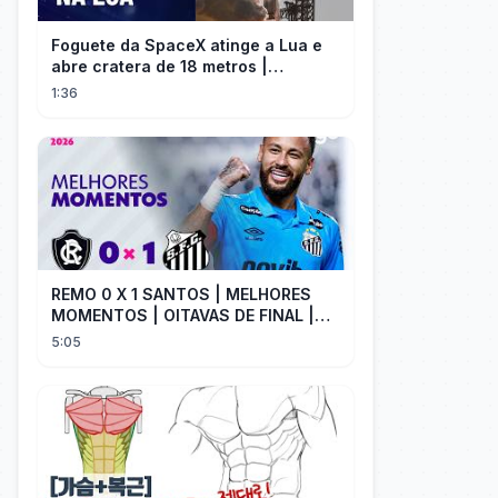
Foguete da SpaceX atinge a Lua e
abre cratera de 18 metros |
InfoMoney News
1:36
REMO 0 X 1 SANTOS | MELHORES
MOMENTOS | OITAVAS DE FINAL |
COPA DO BRASIL 2026 | ge.globo
5:05