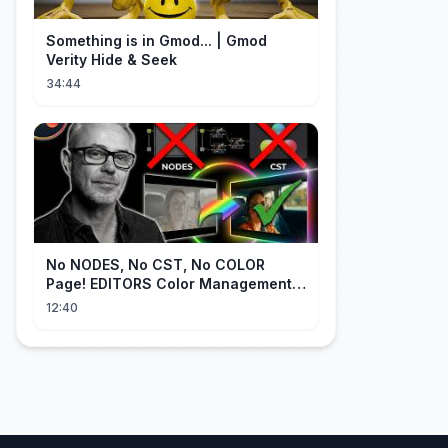
Something is in Gmod... | Gmod
Verity Hide & Seek
34:44
No NODES, No CST, No COLOR
Page! EDITORS Color Management
[EASY]
12:40