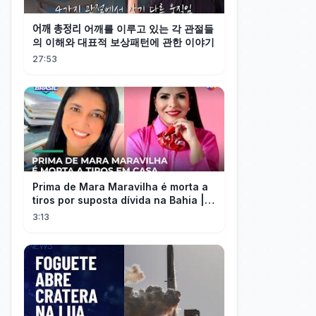
어깨 총정리 어깨를 이루고 있는 각 관절들
의 이해와 대표적 보상패턴에 관한 이야기
27:53
Prima de Mara Maravilha é morta a
tiros por suposta dívida na Bahia |
#SeLigaBrasil
3:13