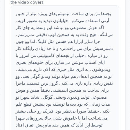
the video covers.
بچه‌ها من برای ساخت انیمیشن‌های پروژه نیلز از چنین
آرتی استفاده می‌کنم . خیلیاتون دیدید یه تصویر لوپه .
اگه هوش مصنوعی وو نباشه این وسط یه جای کار
می‌لنگه . هیچ وقت به یه همچین لوپ دقیقی نمی‌رسم .
چرا سایر ابزارا هم هستن مثل کلینگ اما وو چون
دسترسیش برای من راحت‌تره و تا حد زیادی رایگانه کار
رو در میاره . خیلی از بچه‌های کامیونیتی من امروز با
ایآی استاپ موشن می‌سازن برای جلوه‌های بصری
ویدیوشون . یه اثری مثل چیزی که الان دارید می‌بینید .
تو یه همچین ایده‌ای هم مولد تولید ویدیو گوگل یعنی وو
نقش زیادی داره بازی می‌کنه . گرون‌ترین قسمت ماجرا
برای ساخت یه همچین انیمیشنی دقیقاً همین و هوش
مصنوعی تولید ویدیوی وحشی گوگل . شاید سهرا تو
مدت زمانی که بود بچه‌ها تونسته بود پیشش قطع علم
بکنه . حقیقتاً سورا بی‌نظیر بود. فیزیک رو خیلی بیشتر
می‌شناخت اما با خاموش شدن حالا سرورهای سهرا
توسط اپن ایآی که همین چند ماه پیش اتفاق افتاد