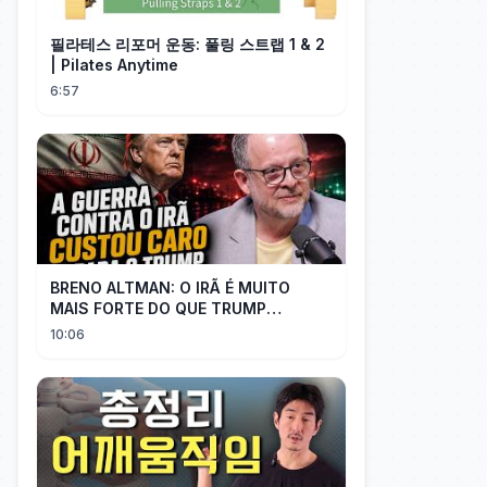
필라테스 리포머 운동: 풀링 스트랩 1 & 2
| Pilates Anytime
6:57
BRENO ALTMAN: O IRÃ É MUITO
MAIS FORTE DO QUE TRUMP
IMAGINAVA
10:06