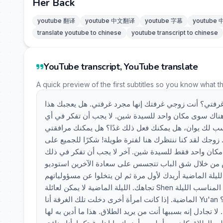
Her Back
youtube 翻译
youtube 中文翻译
youtube 字幕
youtube
translate youtube to chinese
youtube transcript to chinese
YouTube transcript, YouTube translate
A quick preview of the first subtitles so you know what t
غرفتي؟ أنت زوجي غرفتك إنها مجرد غرفتي. هل يعجبك هذا
هناك سوى مكان واحد للسيدة شين. لا يجب أن تفكر في أي
اسب لك يوان، هل يمكنك فعل ذلك غدًا؟ هل يمكنك مرافقتي
 زوجك لقد كنا ننتظرك هنا لفترة طويلة! شكرًا للجميع على
 كان هناك مكان واحد فقط للسيدة شين. آخر لا يجب أن تفكر في ذلك
تتصرف مثل اللص؟ تتلصص من خلال شق الباب تتجسس على سعادة الآخرين استوديو Yu'an 
لليلة الماضية أريدك لأول مرة ثم لن يتخلوا عن مسؤولياتهم
تجاهك. الليلة الماضية لا يمكن لعائلة Shen قبول ذلك. امرأة قذرة كونك رب الأسرة لحسن الحظ، وصلت في الوقت المناسب الليلة
الماضية. إذا كانت امرأة أخرى دخلت تلك الغرفة أنا Yu'an لا أريد مشاركتك مع الآخرين لماذا أنت هنا؟ ألم يكن يجب أن آتي؟ Yu'an تحدثوا
أولاً. سأعود إلى المنزل الآن. لا تجادل إنه بسببها أنت من يريد الطلاق. هذا ما أدين به لها She