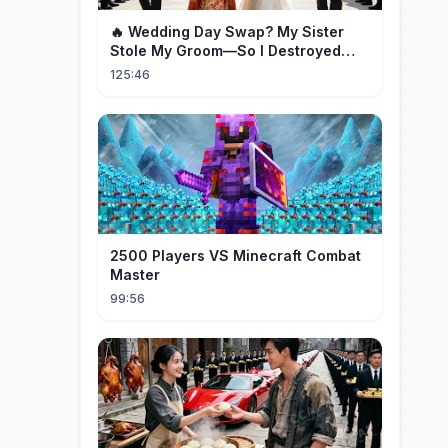
🔥 Wedding Day Swap? My Sister
Stole My Groom—So I Destroyed
Them All 👑#movie #drama
125:46
2500 Players VS Minecraft Combat
Master
99:56