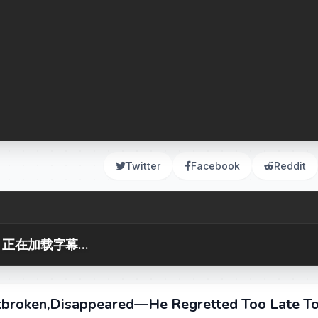
Twitter
Facebook
Reddit
正在加载字幕...
rtbroken,Disappeared—He Regretted Too Late T