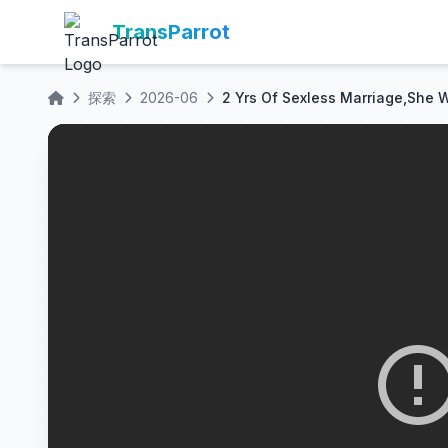
TransParrot
探索
2026-06