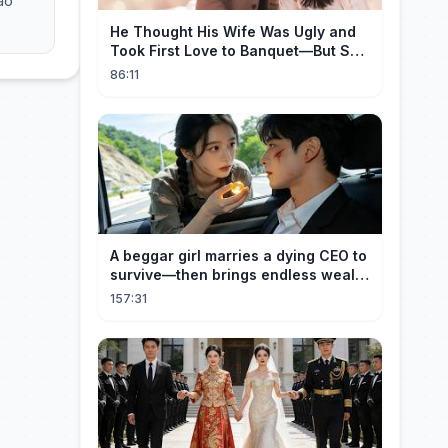
He Thought His Wife Was Ugly and
Took First Love to Banquet—But She
Stunned Everyone, He Regretted ！
86:11
A beggar girl marries a dying CEO to
survive—then brings endless wealth
to his family.
157:31