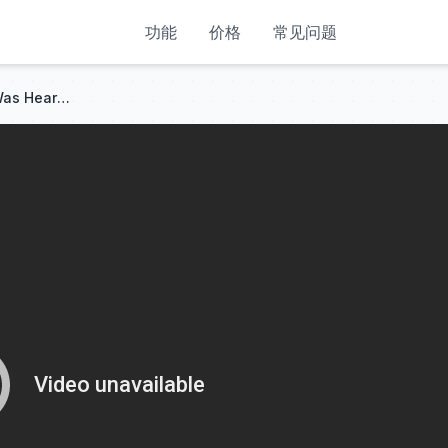
功能
价格
常见问题
2 Yrs Of Sexless Marriage,She Was Heartbroken,Disappeared—He Regretted Too Late To Win Her Back