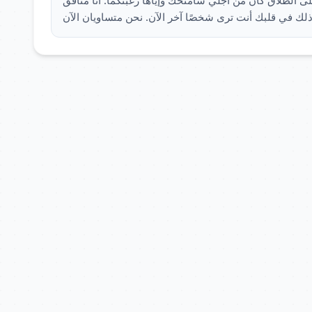
ي على الطلاق كان من أجلي سأمنحك وإياها رغبتكما. أنا منافق