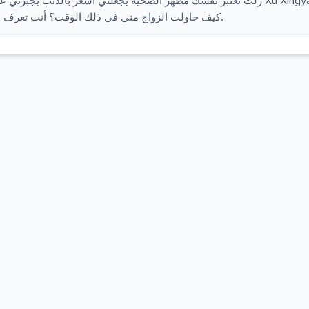
زلت تعتبر نفسك مظهر الضحية يجعلني أشعر بالذنب يجبرن Xu Xingyao
كيف حاولت الزواج مني في ذلك الوقت؟ أنت تعرف ذلك في قلبك أنت ترى شخصًا آخر الآن. نحن متساويان الآن.