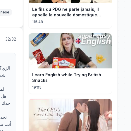
Le fils du PDG ne parle jamais, il
hinese
appelle la nouvelle domestique
maman, c’est sa mère biologique !
115:48
32/32
الزي؟
شيء
Learn English while Trying British
Snacks
19:05
جدك من