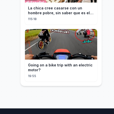
La chica cree casarse con un
hombre pobre, sin saber que es el
hombre más rico del mundo
115:18
disfrazado!
Going on a bike trip with an electric
motor?
19:55