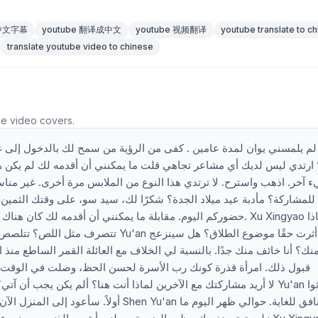
 中文字幕
youtube 翻译成中文
youtube 视频翻译
youtube translate to c
translate youtube video to chinese
he video covers.
لم يلمسني يوان لمدة عامين . كفى من الرؤية من سمح لك بالدخول إلى 
 ارتدي ليس لديك أي مشاعر تجاهي قلت ما يمكنني أن أقدمه لك لم يكن 
 آخر. اذهب واسترح. لا ترتدي هذا النوع من الملابس مرة أخرى. غير من
للمشاركة؟ مأدبة عيد ميلاد الجدة؟ شكرًا لك، سيد سو، على وقتك الثمين.
حضوركم اليوم. مقابلة ما يمكنني أن أقدمه لك. Xu Xingyao لماذا
هل أثرت حقًا موضوع الطلاق؟ هل سينزعج
ك؟ أنا خائف منك جدًا. بالنسبة لي الخلاف مع العائلة القمر الساطع منذ ا
n Yu'an أنت منافق للغاية. حوالي ظهر اليوم ما