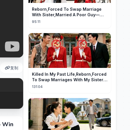
Reborn,Forced To Swap Marriage
With Sister,Married A Poor Guy—
He’S Actually A Rich Ceo!Shocked!
95:11
复制
Killed In My Past Life,Reborn,Forced
To Swap Marriages With My Sister.
Now, The Wheel Of Fate Turns!
131:04
o Win