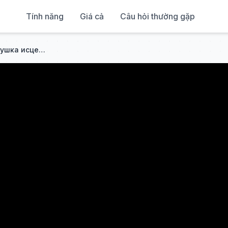
Tính năng
Giá cả
Câu hỏi thường gặp
Все в шоке: загадочная девушка исцелила CEO супом — он отец её ребёнка.