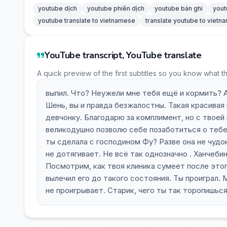
youtube dịch
youtube phiên dịch
youtube bản ghi
yout
youtube translate to vietnamese
translate youtube to viet
YouTube transcript, YouTube translate
A quick preview of the first subtitles so you know what t
выпил. Что? Неужели мне тебя ещё и кормить? А
Шень, вы и правда безжалостны. Такая красивая
девчонку. Благодарю за комплимент, но с твоей
великодушно позволю себе позаботиться о тебе.
ты сделала с господином Фу? Разве она не чуд
не дотягивает. Не всё так однозначно . Ханчеб
Посмотрим, как твоя клиника сумеет после это
вылечил его до такого состояния. Ты проиграл. 
не проигрывает. Старик, чего ты так торопишьс