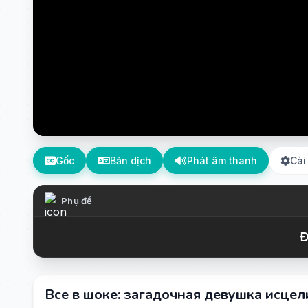
Gốc
Bản dịch
Phát âm thanh
Cài
Phụ đề
Đ
Все в шоке: загадочная девушка исцел