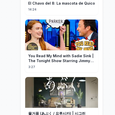
El Chavo del 8: La mascota de Quico
14:24
You Read My Mind with Sadie Sink |
The Tonight Show Starring Jimmy
Fallon
3:27
물거품 (あぶく / 요루시카) | 시그린