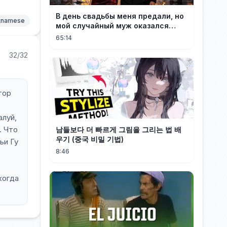
В день свадьбы меня предали, но
etnamese
мой случайный муж оказался
настоящим миллионером
65:14
32/32
тор
алуй,
. Что
남들보다 더 빠르게 그림을 그리는 법 배
우기 (중국 비밀 기법)
ьи Гу
8:46
когда