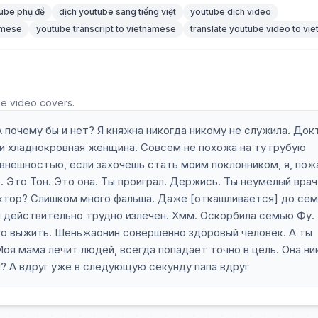
ube phụ đề
dịch youtube sang tiếng việt
youtube dịch video
namese
youtube transcript to vietnamese
translate youtube video to vi
he video covers.
 почему бы и нет? Я княжна никогда никому не служила. Док
 и хладнокровная женщина. Совсем не похожа на ту грубую
 внешностью, если захочешь стать моим поклонником, я, пож
 Это Тон. Это она. Ты проиграл. Держись. Ты неумелый врач
октор? Слишком много фальша. Даже [откашливается] до сем
ин действительно трудно излечен. Хмм. Оскорбила семью Фу.
го выжить. Шеньжаонин совершенно здоровый человек. А ты
Моя мама лечит людей, всегда попадает точно в цель. Она ни
я? А вдруг уже в следующую секунду папа вдруг