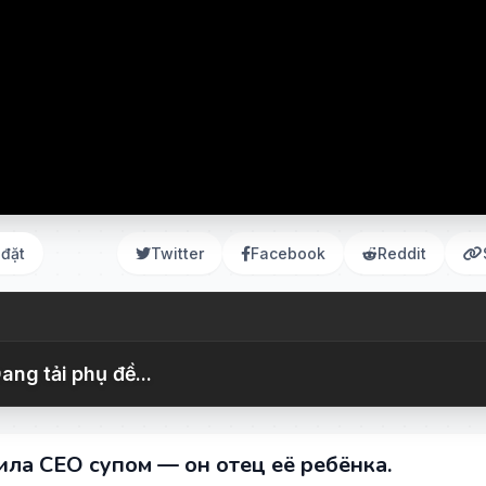
 đặt
Twitter
Facebook
Reddit
ang tải phụ đề...
ила CEO супом — он отец её ребёнка.