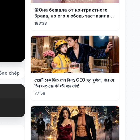
🌸Она бежала от контрактного
брака, но его любовь заставила
её понять: он — тот самый!
183:38
Sao chép
মেয়েটি কেক দিতে গেল কিন্তু CEO ভুল বুঝলো, পরে সে
তিন সন্তানের গর্ভবতী হয়ে গেল!
77:58