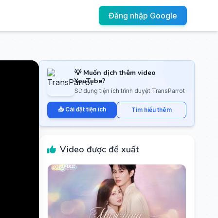
Đăng nhập Google
💡 Muốn dịch thêm video
YouTube?
Sử dụng tiện ích trình duyệt TransParrot
📥 Cài đặt tiện ích
Tìm hiểu thêm
Video được đề xuất