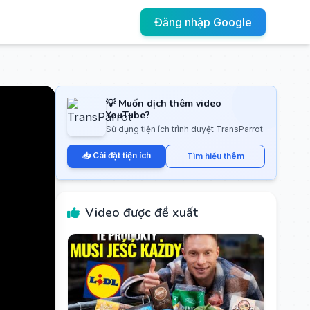
Đăng nhập Google
💡 Muốn dịch thêm video
YouTube?
Sử dụng tiện ích trình duyệt TransParrot
📥 Cài đặt tiện ích
Tìm hiểu thêm
Video được đề xuất