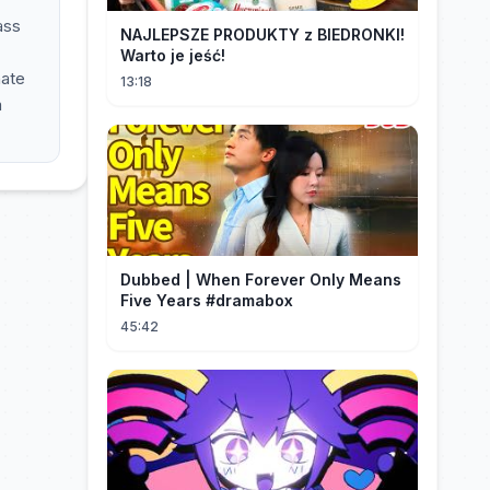
ass
NAJLEPSZE PRODUKTY z BIEDRONKI!
Warto je jeść!
nate
13:18
a
Dubbed | When Forever Only Means
Five Years #dramabox
45:42