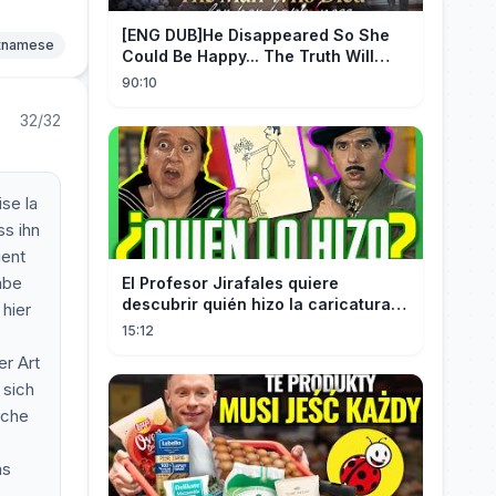
[ENG DUB]He Disappeared So She
etnamese
Could Be Happy... The Truth Will
Make You Cry #emotional #shorts
90:10
32/32
ise la
ss ihn
uent
abe
El Profesor Jirafales quiere
descubrir quién hizo la caricatura
 hier
de él
15:12
er Art
 sich
lche
as