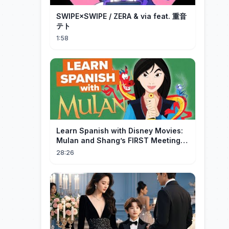
SWIPE×SWIPE / ZERA & via feat. 重音
テト
1:58
Learn Spanish with Disney Movies:
Mulan and Shang’s FIRST Meeting
(Mushu SCREWS UP!)
28:26