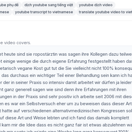
ube phụ đề
dịch youtube sang tiếng việt
youtube dịch video
namese
youtube transcript to vietnamese
translate youtube video to vi
he video covers.
tet heute sind sie ropostärztin was sagen ihre Kollegen dazu teilwe
t einige wenige die durch eigene Erfahrung festgestellt haben da
etarisch vegane Kost gut tut die Sie vielleicht nicht 100% konseq
s das durchaus ein wichtiger Teil einer Behandlung sein kann ich h
er in seiner Praxis so intensiv damit arbeitet wir dürfen ja leider
ht ganz generell sagen wie sind denn ihre Erfahrungen mit ihren
ngen in der Praxis sind sehr positiv ich arbeite seit 2006 mit dies
n es war ein Selbstversuch eher um zu beweisen dass dieser Art
st hatte auf verschiedenen alternativmedizinischen Kongressen so
uf diese Art und Weise lebten und ich fand das damals komplett
 kam mir die Idee dass es nicht ganz fair ist etwas abzulehnen w
s ich mir sagte ich würde eine Woche lang ganz konsequent 100%