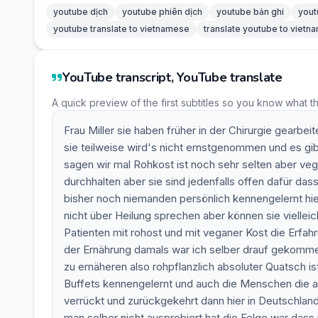
youtube dịch
youtube phiên dịch
youtube bản ghi
yout
youtube translate to vietnamese
translate youtube to viet
YouTube transcript, YouTube translate
A quick preview of the first subtitles so you know what t
Frau Miller sie haben früher in der Chirurgie gearbei
sie teilweise wird's nicht ernstgenommen und es gib
sagen wir mal Rohkost ist noch sehr selten aber veg
durchhalten aber sie sind jedenfalls offen dafür das
bisher noch niemanden persönlich kennengelernt hier d
nicht über Heilung sprechen aber können sie vielleic
Patienten mit rohost und mit veganer Kost die Erfahru
der Ernährung damals war ich selber drauf gekomme
zu ernäheren also rohpflanzlich absoluter Quatsch i
Buffets kennengelernt und auch die Menschen die a
verrückt und zurückgekehrt dann hier in Deutschland
man selber nicht ausprobiert hat die Folge war das