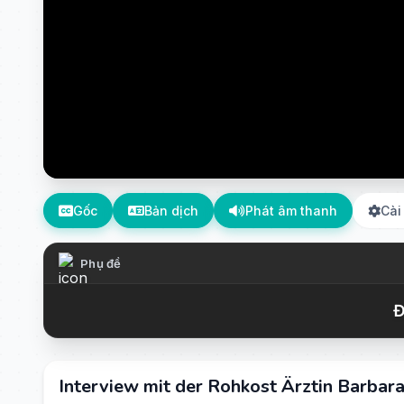
Gốc
Bản dịch
Phát âm thanh
Cài
Phụ đề
Đ
Interview mit der Rohkost Ärztin Barbara 