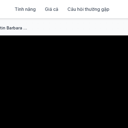
Tính năng
Giá cả
Câu hỏi thường gặp
Interview mit der Rohkost Ärztin Barbara Miller - Teil 1