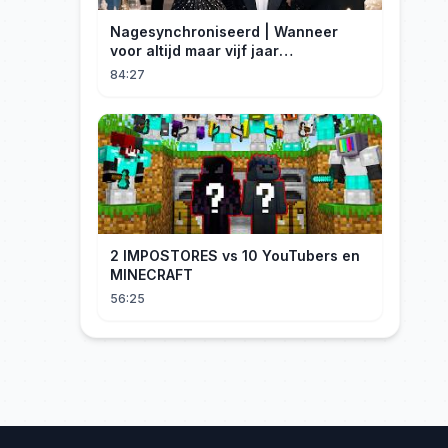
Nagesynchroniseerd | Wanneer
voor altijd maar vijf jaar
betekent#dramabox
84:27
2 IMPOSTORES vs 10 YouTubers en
MINECRAFT
56:25