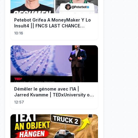
Petebot Grifea A MoneyMaker Y Lo
Insult4 || FNCS LAST CHANCE
Resumen
10:16
Démêler le génome avec l'IA |
Jarred Kvamme | TEDxUniversity of
Montana Western
12:57