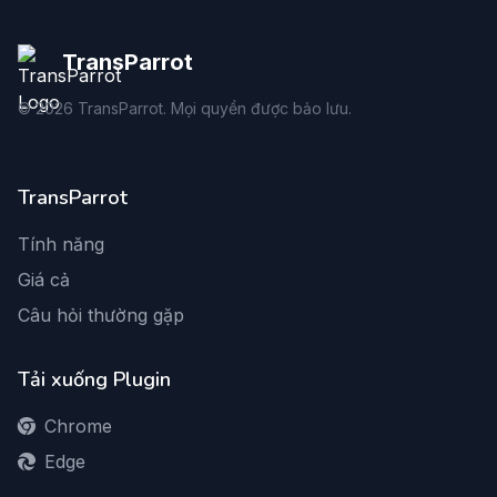
TransParrot
©
2026
TransParrot. Mọi quyền được bảo lưu.
TransParrot
Tính năng
Giá cả
Câu hỏi thường gặp
Tải xuống Plugin
Chrome
Edge