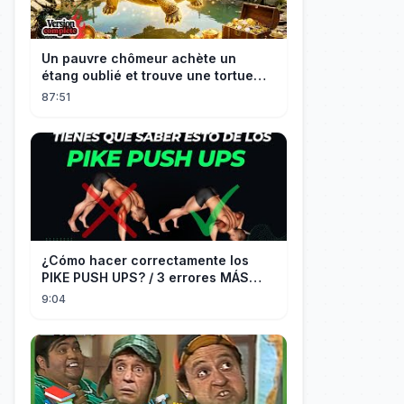
Un pauvre chômeur achète un
étang oublié et trouve une tortue
d’or à 180 000$ ! Sa vie bascule !
87:51
¿Cómo hacer correctamente los
PIKE PUSH UPS? / 3 errores MÁS
COMUNES + Progresiones
9:04