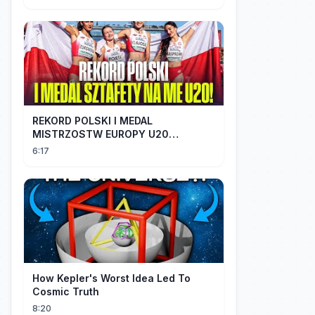
REKORD POLSKI I MEDAL
MISTRZOSTW EUROPY U20
SZTAFETY 4 X 100 METRÓW KOBIET
6:17
#SHORTS
How Kepler's Worst Idea Led To
Cosmic Truth
8:20