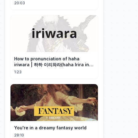
20:03
How to pronunciation of haha
iriwara | 하하 이리와라(haha Irira in
Korean)
1:23
You're in a dreamy fantasy world
28:10