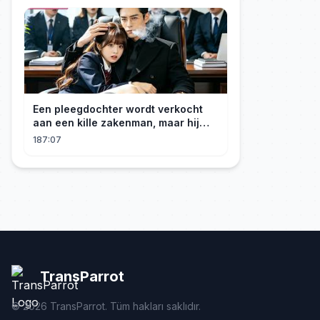
Een pleegdochter wordt verkocht
aan een kille zakenman, maar hij
wordt verliefd op haar en neemt
187:07
haar mee naar huis om haar te
verwennen!
TransParrot
©
2026
TransParrot. Tüm hakları saklıdır.