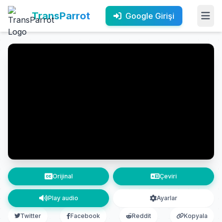
TransParrot
Google Girişi
Orijinal
Çeviri
Play audio
Ayarlar
Twitter
Facebook
Reddit
Kopyala