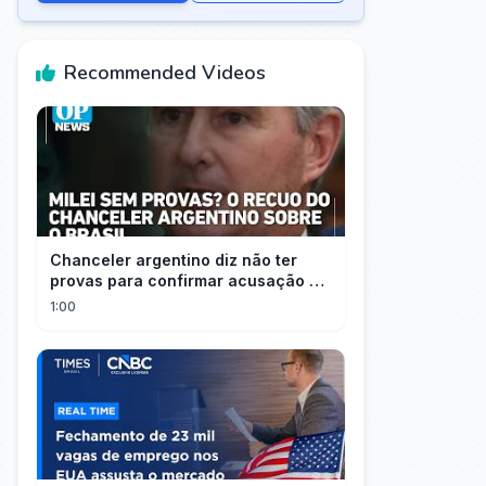
Recommended Videos
Chanceler argentino diz não ter
provas para confirmar acusação de
Milei contra Brasil | OP News
1:00