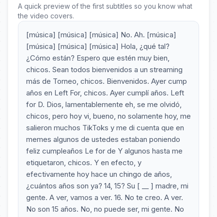
A quick preview of the first subtitles so you know what
the video covers.
[música] [música] [música] No. Ah. [música]
[música] [música] [música] Hola, ¿qué tal?
¿Cómo están? Espero que estén muy bien,
chicos. Sean todos bienvenidos a un streaming
más de Torneo, chicos. Bienvenidos. Ayer cump
años en Left For, chicos. Ayer cumplí años. Left
for D. Dios, lamentablemente eh, se me olvidó,
chicos, pero hoy vi, bueno, no solamente hoy, me
salieron muchos TikToks y me di cuenta que en
memes algunos de ustedes estaban poniendo
feliz cumpleaños Le for de Y algunos hasta me
etiquetaron, chicos. Y en efecto, y
efectivamente hoy hace un chingo de años,
¿cuántos años son ya? 14, 15? Su [ __ ] madre, mi
gente. A ver, vamos a ver. 16. No te creo. A ver.
No son 15 años. No, no puede ser, mi gente. No