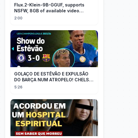
Flux.2-Klein-9B-GGUF, supports
NSFW, 8GB of available video
memory, partial redraw, text-to-
2:00
image...
GOLAÇO DE ESTÊVÃO E EXPULSÃO
DO BARÇA NUM ATROPELO! CHELSEA
3X0 BARCELONA - MELHORES
5:26
MOMENTOS