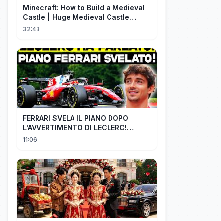
Minecraft: How to Build a Medieval
Castle | Huge Medieval Castle
Tutorial - Part 1
32:43
FERRARI SVELA IL PIANO DOPO
L'AVVERTIMENTO DI LECLERC!
AGGIORNAMENTI PAZZESCHI a
11:06
Zandvoort e Monza!