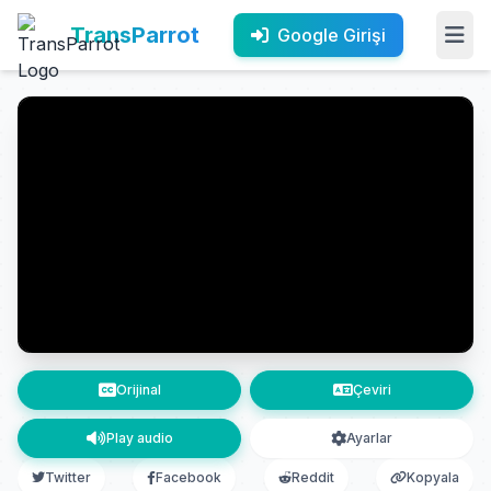
TransParrot
Google Girişi
Orijinal
Çeviri
Play audio
Ayarlar
Twitter
Facebook
Reddit
Kopyala