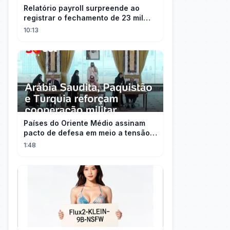
Relatório payroll surpreende ao
registrar o fechamento de 23 mil
vagas nos EUA
10:13
Países do Oriente Médio assinam
pacto de defesa em meio a tensão
com Irã
1:48