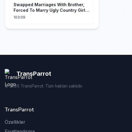
Swapped Marriages With Brother,
Forced To Marry Ugly Country Girl—
He's A Gorgeous Billionaire CEO!
103:09
TransParrot
©
2026
TransParrot. Tüm hakları saklıdır.
TransParrot
Özellikler
Fiyatlandırma