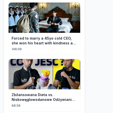
Forced to marry a 45yo cold CEO,
she won his heart with kindness and
was spoiled daily!
146:09
Zbilansowana Dieta vs.
Niskowęglowodanowe Odżywianie:
Kto Ma Rację?
68:58