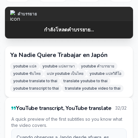
คำบรรยาย
กำลังโหลดคำบรรยาย...
Ya Nadie Quiere Trabajar en Japón
youtube แปล
youtube แปลภาษา
youtube คำบรรยาย
youtube ซับไทย
แปล youtube เป็นไทย
youtube แปลวิดีโอ
youtube translate to thai
translate youtube to thai
youtube transcript to thai
translate youtube video to thai
YouTube transcript, YouTube translate
32/32
A quick preview of the first subtitles so you know what
the video covers.
Cuando observas a Japón desde afuera, es