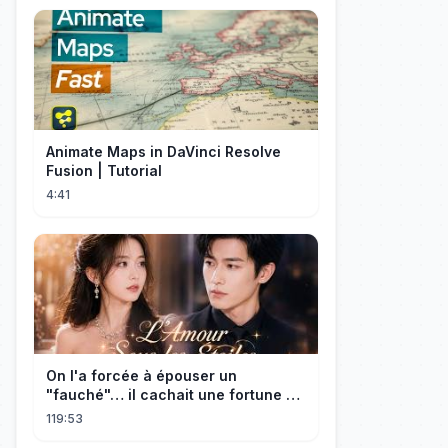
Animate Maps in DaVinci Resolve
Fusion | Tutorial
4:41
On l'a forcée à épouser un
"fauché"… il cachait une fortune et
l'a traitée en reine!
119:53