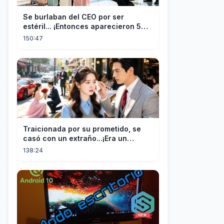
Se burlaban del CEO por ser
estéril... ¡Entonces aparecieron 5
niños idénticos a él gritando: ¡Papá!
150:47
Traicionada por su prometido, se
casó con un extraño...¡Era un
multimillonario obsesionado con
138:24
ella!