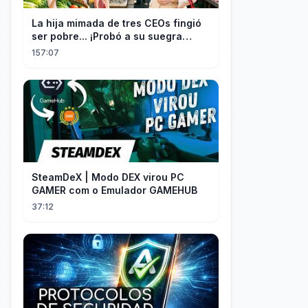
La hija mimada de tres CEOs fingió
ser pobre... ¡Probó a su suegra
codiciosa y tuvo final delicioso!
157:07
SteamDeX | Modo DEX virou PC
GAMER com o Emulador GAMEHUB
37:12