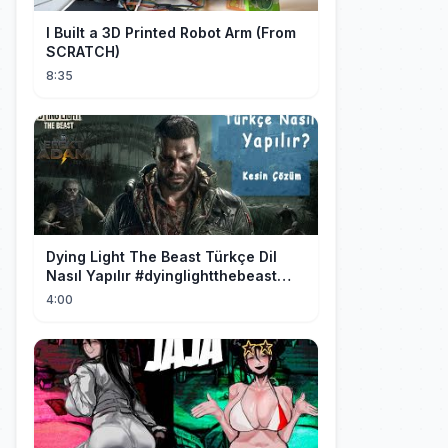
I Built a 3D Printed Robot Arm (From
SCRATCH)
8:35
Dying Light The Beast Türkçe Dil
Nasıl Yapılır #dyinglightthebeast
#gaming
4:00