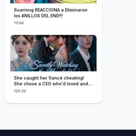
Soarinng REACCIONA a Eliminaron
los ANILLOS DEL END!!!
13:06
She caught her fiancé cheating!
She chose a CEO who'd loved and
cherished her for years. ❤️
120:32