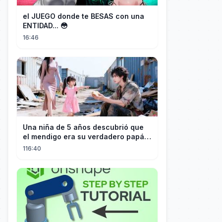
el JUEGO donde te BESAS con una
ENTIDAD... 😳
16:46
Una niña de 5 años descubrió que
el mendigo era su verdadero papá y
salvó a su familia
116:40