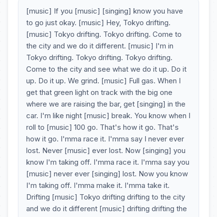
[music] If you [music] [singing] know you have
to go just okay. [music] Hey, Tokyo drifting.
[music] Tokyo drifting. Tokyo drifting. Come to
the city and we do it different. [music] I'm in
Tokyo drifting. Tokyo drifting. Tokyo drifting.
Come to the city and see what we do it up. Do it
up. Do it up. We grind. [music] Full gas. When I
get that green light on track with the big one
where we are raising the bar, get [singing] in the
car. I'm like night [music] break. You know when I
roll to [music] 100 go. That's how it go. That's
how it go. I'mma race it. I'mma say I never ever
lost. Never [music] ever lost. Now [singing] you
know I'm taking off. I'mma race it. I'mma say you
[music] never ever [singing] lost. Now you know
I'm taking off. I'mma make it. I'mma take it.
Drifting [music] Tokyo drifting drifting to the city
and we do it different [music] drifting drifting the