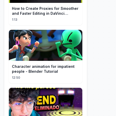
How to Create Proxies for Smoother
and Faster Editing in DaVinci
Resolve
1:13
Character animation for impatient
people - Blender Tutorial
12:50