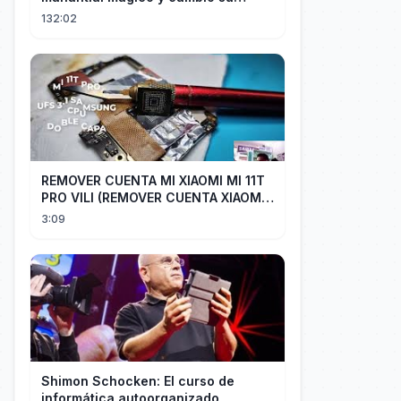
destino convirtiéndose en el más
132:02
rico.
REMOVER CUENTA MI XIAOMI MI 11T
PRO VILI (REMOVER CUENTA XIAOMI
CUALQUIER XIAOMI CON EASY JTAG)
3:09
Shimon Schocken: El curso de
informática autoorganizado