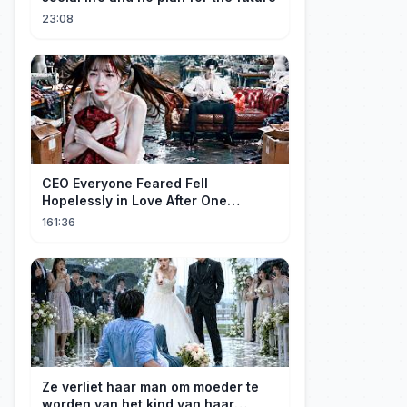
23:08
CEO Everyone Feared Fell
Hopelessly in Love After One
Unforgettable Night with a 20-Year-
161:36
Old Girl!
Ze verliet haar man om moeder te
worden van het kind van haar