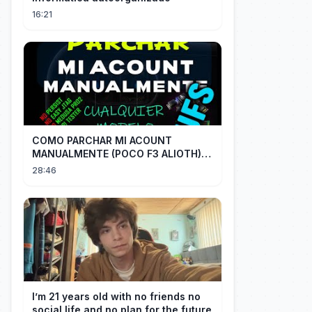
16:21
COMO PARCHAR MI ACOUNT
MANUALMENTE (POCO F3 ALIOTH)
SIN REMPLAZAR PERSIST CHIP OFF
28:46
I’m 21 years old with no friends no
social life and no plan for the future