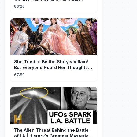
minnaar, niet wetende dat haar man
83:26
de erfgenaam was van de rijkste
man ter wereld. Een heel ontroerend
einde! 💞
She Tried to Be the Story's Villain!
But Everyone Heard Her Thoughts?
Now Everyone Adores Her~
67:50
The Alien Threat Behind the Battle
of LA | History's Greatest Mysteries