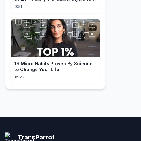
(S5)
9:51
19 Micro Habits Proven By Science
to Change Your Life
15:22
TransParrot