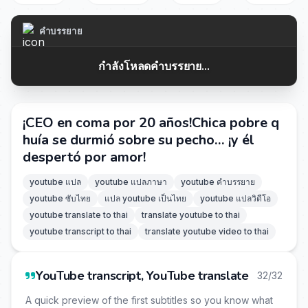
คำบรรยาย
กำลังโหลดคำบรรยาย...
¡CEO en coma por 20 años!Chica pobre q
huía se durmió sobre su pecho… ¡y él
despertó por amor!
youtube แปล
youtube แปลภาษา
youtube คำบรรยาย
youtube ซับไทย
แปล youtube เป็นไทย
youtube แปลวิดีโอ
youtube translate to thai
translate youtube to thai
youtube transcript to thai
translate youtube video to thai
YouTube transcript, YouTube translate
32/32
A quick preview of the first subtitles so you know what