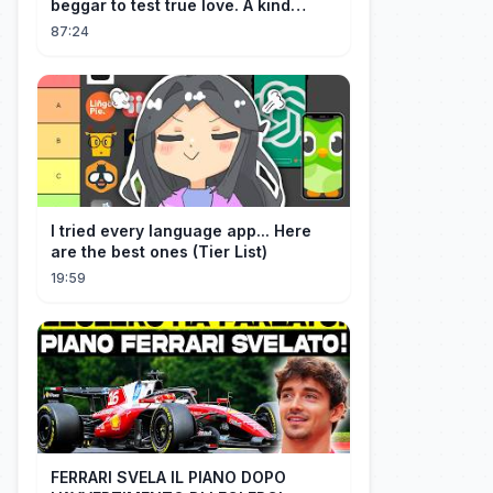
beggar to test true love. A kind
guard helped her and got rewarded!
87:24
I tried every language app... Here
are the best ones (Tier List)
19:59
FERRARI SVELA IL PIANO DOPO