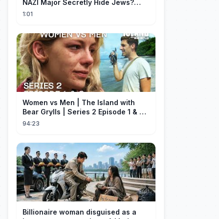
NAZI Major Secretly Hide Jews?
#short #movie
1:01
Women vs Men | The Island with
Bear Grylls | Series 2 Episode 1 & 2 |
Full Episode
94:23
Billionaire woman disguised as a