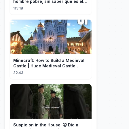
hombre pobre, sin saber que es el
hombre más rico del mundo
115:18
disfrazado!
Minecraft: How to Build a Medieval
Castle | Huge Medieval Castle
Tutorial - Part 1
32:43
Suspicion in the House! 🤫 Did a