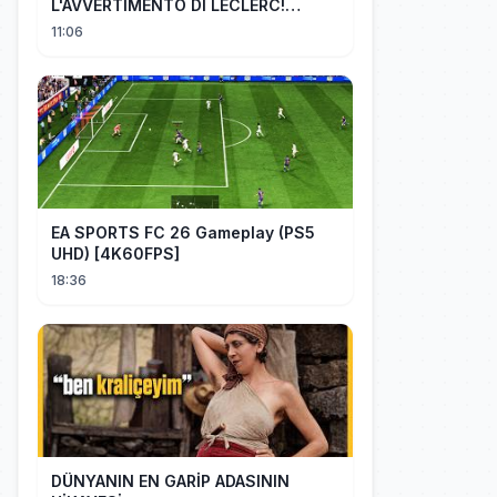
L'AVVERTIMENTO DI LECLERC!
AGGIORNAMENTI PAZZESCHI a
11:06
Zandvoort e Monza!
EA SPORTS FC 26 Gameplay (PS5
UHD) [4K60FPS]
18:36
DÜNYANIN EN GARİP ADASININ