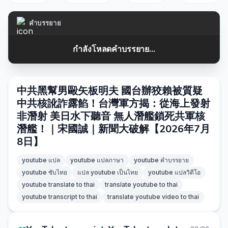
คำบรรยาย
กำลังโหลดคำบรรยาย...
中共黑幫男毆矢板明夫 國台辦狡賴被質疑
中共核訛詐露餡！台灣軍方揭：從海上發射
非潛射 美日水下聽音 無人潛艦鎖死共軍核
潛艦！｜宋國誠｜新聞大破解【2026年7月
8日】
youtube แปล
youtube แปลภาษา
youtube คำบรรยาย
youtube ซับไทย
แปล youtube เป็นไทย
youtube แปลวิดีโอ
youtube translate to thai
translate youtube to thai
youtube transcript to thai
translate youtube video to thai