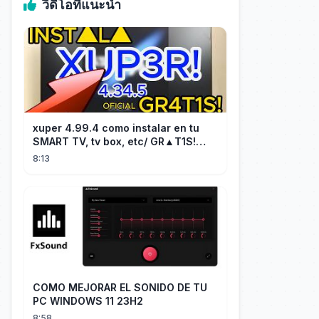
วิดีโอที่แนะนำ
xuper 4.99.4 como instalar en tu
SMART TV, tv box, etc/ GR▲T1S!
facil y rápido/ 2026
8:13
COMO MEJORAR EL SONIDO DE TU
PC WINDOWS 11 23H2
8:58