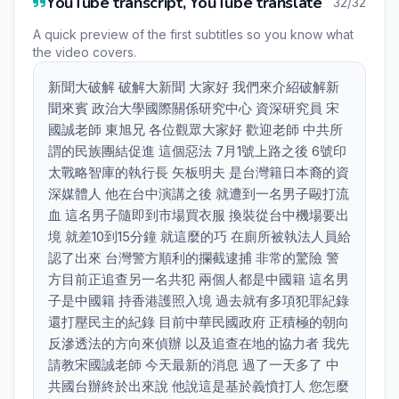
YouTube transcript, YouTube translate
32/32
A quick preview of the first subtitles so you know what
the video covers.
新聞大破解 破解大新聞 大家好 我們來介紹破解新
聞來賓 政治大學國際關係研究中心 資深研究員 宋
國誠老師 東旭兄 各位觀眾大家好 歡迎老師 中共所
謂的民族團結促進 這個惡法 7月1號上路之後 6號印
太戰略智庫的執行長 矢板明夫 是台灣籍日本裔的資
深媒體人 他在台中演講之後 就遭到一名男子毆打流
血 這名男子隨即到市場買衣服 換裝從台中機場要出
境 就差10到15分鐘 就這麼的巧 在廁所被執法人員給
認了出來 台灣警方順利的攔截逮捕 非常的驚險 警
方目前正追查另一名共犯 兩個人都是中國籍 這名男
子是中國籍 持香港護照入境 過去就有多項犯罪紀錄
還打壓民主的紀錄 目前中華民國政府 正積極的朝向
反滲透法的方向來偵辦 以及追查在地的協力者 我先
請教宋國誠老師 今天最新的消息 過了一天多了 中
共國台辦終於出來說 他說這是基於義憤打人 您怎麼