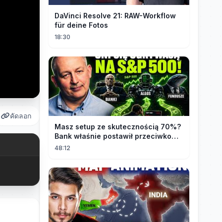
DaVinci Resolve 21: RAW-Workflow
für deine Fotos
18:30
คัดลอก
Masz setup ze skutecznością 70%?
Bank właśnie postawił przeciwko
tobie
48:12