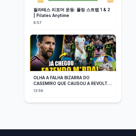
필라테스 리포머 운동: 풀링 스트랩 1 & 2
| Pilates Anytime
6:57
OLHA A FALHA BIZARRA DO
CASEMIRO QUE CAUSOU A REVOLTA
DOS TORCEDORES DO SEU NOVO
13:59
TIME NA MLS