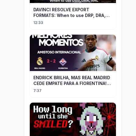
DAVINCI RESOLVE EXPORT
FORMATS: When to use DRP, DRA,
XML
12:33
ENDRICK BRILHA, MAS REAL MADRID
CEDE EMPATE PARA A FIORENTINA!
MM - Real Madrid 2 x 2 Fiorentina
7:37