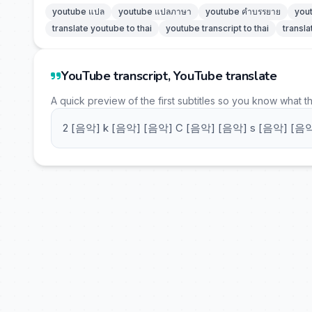
youtube แปล
youtube แปลภาษา
youtube คำบรรยาย
you
translate youtube to thai
youtube transcript to thai
transla
YouTube transcript, YouTube translate
A quick preview of the first subtitles so you know what t
2 [음악] k [음악] [음악] C [음악] [음악] s [음악] [음악