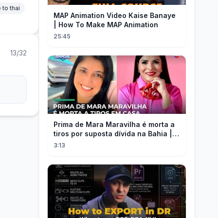
 to thai
MAP Animation Video Kaise Banaye
| How To Make MAP Animation
25:45
13/32
Prima de Mara Maravilha é morta a
tiros por suposta dívida na Bahia |
#SeLigaBrasil
3:13