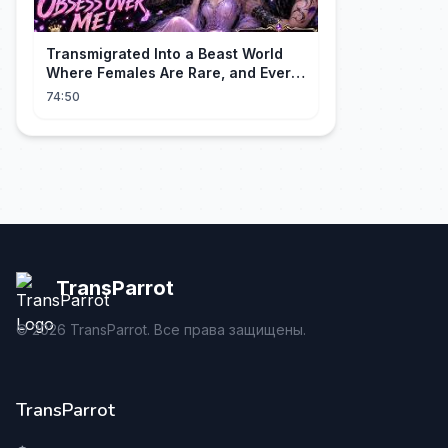
Transmigrated Into a Beast World
Where Females Are Rare, and Every
Alpha Wants Me! | Part 1 | Engdub
74:50
TransParrot
©
2026
TransParrot. Все права защищены.
TransParrot