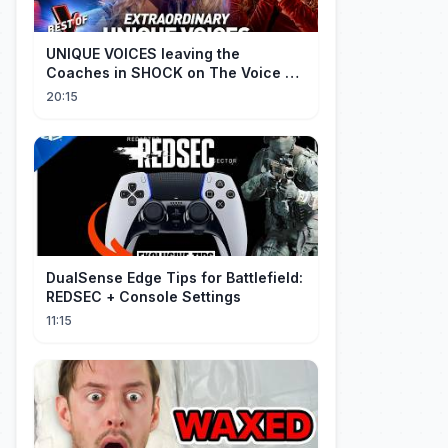
UNIQUE VOICES leaving the
Coaches in SHOCK on The Voice #5
| Top 10
20:15
DualSense Edge Tips for Battlefield:
REDSEC + Console Settings
11:15