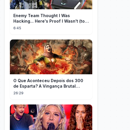
Enemy Team Thought I Was
Hacking... Here's Proof I Wasn't (top
2 percent controller player)
6:45
O Que Aconteceu Depois dos 300
de Esparta? A Vingança Brutal
Contra os Persas
26:29