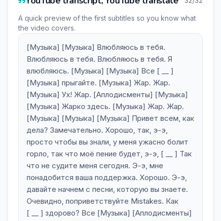
YouTube transcript, YouTube translate
32/32
A quick preview of the first subtitles so you know what
the video covers.
[Музыка] [Музыка] Влюбляюсь в тебя.
Влюбляюсь в тебя. Влюбляюсь в тебя. Я
влюбляюсь. [Музыка] [Музыка] Все [ __ ]
[Музыка] прыгайте. [Музыка] Жар. Жар.
[Музыка] Ух! Жар. [Аплодисменты] [Музыка]
[Музыка] Жарко здесь. [Музыка] Жар. Жар.
[Музыка] [Музыка] [Музыка] Привет всем, как
дела? Замечательно. Хорошо, так, э-э,
просто чтобы вы знали, у меня ужасно болит
горло, так что моё пение будет, э-э, [ __ ] Так
что не судите меня сегодня. Э-э, мне
понадобится ваша поддержка. Хорошо. Э-э,
давайте начнем с песни, которую вы знаете.
Очевидно, поприветствуйте Mistakes. Как
[ __ ] здорово? Все [Музыка] [Аплодисменты]