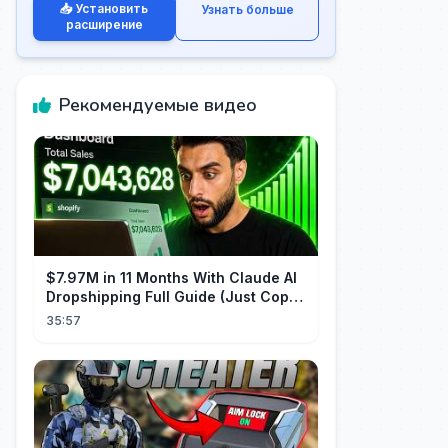
📥 Установить
Узнать больше
расширение
Рекомендуемые видео
$7.97M in 11 Months With Claude AI
Dropshipping Full Guide (Just Copy
Me)
35:57