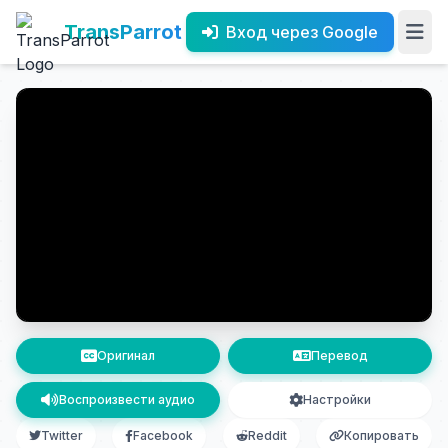
TransParrot
Вход через Google
Оригинал
Перевод
Воспроизвести аудио
Настройки
Twitter
Facebook
Reddit
Копировать