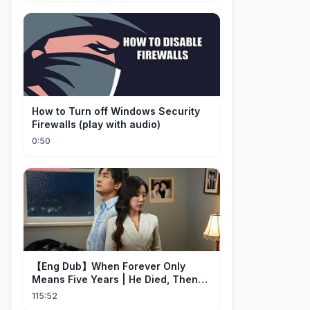
How to Turn off Windows Security
Firewalls (play with audio)
0:50
【Eng Dub】When Forever Only
Means Five Years | He Died, Then
Returned for Payback | Cdrama
115:52
Collection