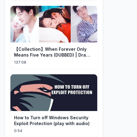
【Collection】When Forever Only
Means Five Years (DUBBED) | Drama
Talk
137:08
How to Turn off Windows Security
Exploit Protection (play with audio)
0:54