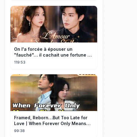
On l'a forcée à épouser un
"fauché"… il cachait une fortune et
l'a traitée en reine!
119:53
Framed, Reborn…But Too Late for
Love丨When Forever Only Means
Five Years (DUBBED)#drama
99:38