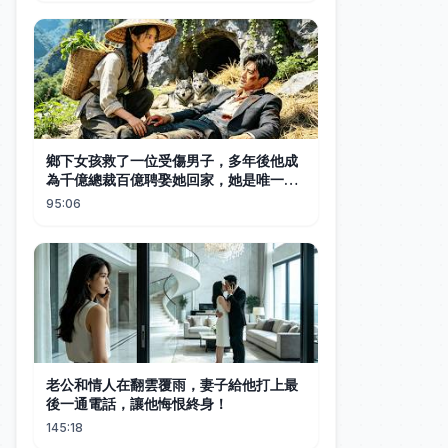
鄉下女孩救了一位受傷男子，多年後他成
為千億總裁百億聘娶她回家，她是唯一能
治好總裁過敏的女人，被寵成公主。#中
95:06
国电视剧 #短剧 #甜宠 #爱情
老公和情人在翻雲覆雨，妻子給他打上最
後一通電話，讓他悔恨終身！
145:18