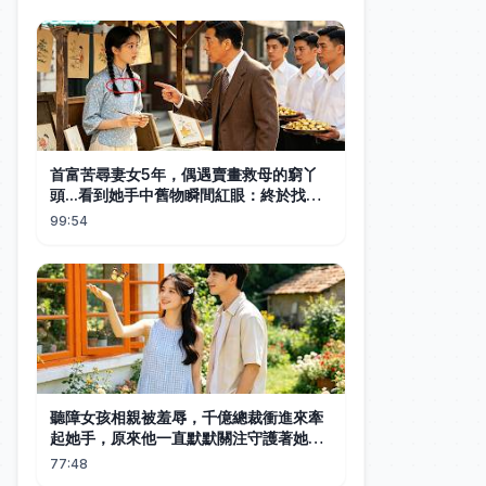
首富苦尋妻女5年，偶遇賣畫救母的窮丫
頭...看到她手中舊物瞬間紅眼：終於找到
你們了！#全集短劇 #甜寵 #總裁
99:54
聽障女孩相親被羞辱，千億總裁衝進來牽
起她手，原來他一直默默關注守護著她，
雙向暗戀十年終成正果，如今寵她入骨。
77:48
#中国电视剧 #短剧 #甜宠 #爱情