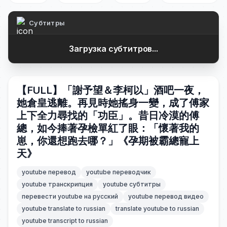
Субтитры
Загрузка субтитров...
【FULL】「謝予望＆李柯以」酒吧一夜，
她倉皇逃離。再見時她搖身一變，成了傅家
上下全力尋找的「功臣」。昔日冷漠的傅
總，如今捧著孕檢單紅了眼：「懷著我的
崽，你還想跑去哪？」《孕期被霸總寵上
天》
youtube перевод
youtube переводчик
youtube транскрипция
youtube субтитры
перевести youtube на русский
youtube перевод видео
youtube translate to russian
translate youtube to russian
youtube transcript to russian