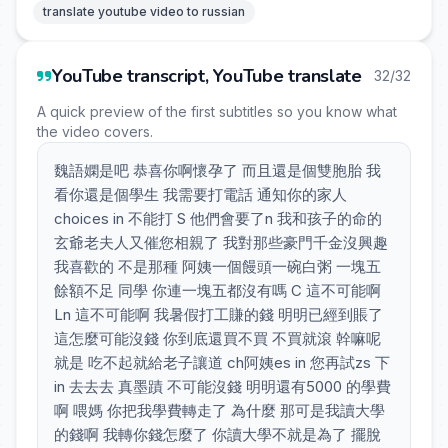
translate youtube video to russian
YouTube transcript, YouTube translate
32/32
A quick preview of the first subtitles so you know what
the video covers.
魏語嫻是吧 恭喜你啊懷孕了 而且還是個雙胞胎 我
看你還是個學生 我需要打電話 通知你的家人
choices in 不能打 S 他們會要了n 我和孩子的命的
玄爺老夫人又催您相親了 我對那些豪門千金沒興趣
我喜歡的 不是那種 阿姨一個饅頭一碗白粥 一塊五
餘額不足 同學 你連一塊五都沒有嗎 C 這不可能啊
Ln 這不可能啊 我暑假打工賺的錢 明明已經到賬了
這怎麼可能沒錢 你到底還買不買 不買就滾 幹嘛呢
就是 吃不起就給老子讓道 ch阿姨es in 您再試zs 下
in 去去去 真墨蹟 不可能沒錢 明明還有5000 的學費
啊 喂媽 你把我學費轉走了 為什麼 那可是我讀大學
的錢啊 我轉你錢怎麼了 你讀大學不就是為了 擺脫