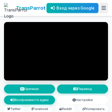
TransParrot
Вход через Google
Оригинал
Перевод
Воспроизвести аудио
Настройки
Twitter
Facebook
Reddit
Копировать