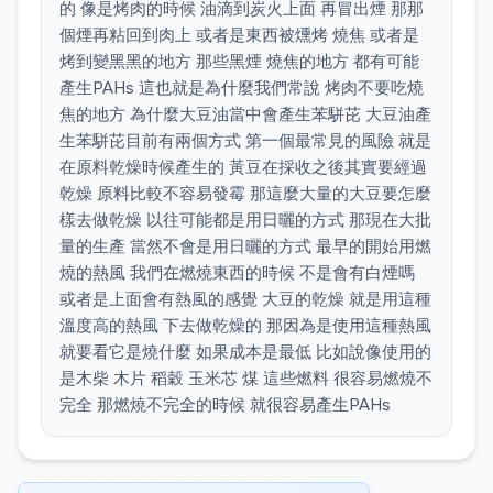
的 像是烤肉的時候 油滴到炭火上面 再冒出煙 那那
個煙再粘回到肉上 或者是東西被燻烤 燒焦 或者是
烤到變黑黑的地方 那些黑煙 燒焦的地方 都有可能
產生PAHs 這也就是為什麼我們常說 烤肉不要吃燒
焦的地方 為什麼大豆油當中會產生苯駢芘 大豆油產
生苯駢芘目前有兩個方式 第一個最常見的風險 就是
在原料乾燥時候產生的 黃豆在採收之後其實要經過
乾燥 原料比較不容易發霉 那這麼大量的大豆要怎麼
樣去做乾燥 以往可能都是用日曬的方式 那現在大批
量的生產 當然不會是用日曬的方式 最早的開始用燃
燒的熱風 我們在燃燒東西的時候 不是會有白煙嗎
或者是上面會有熱風的感覺 大豆的乾燥 就是用這種
溫度高的熱風 下去做乾燥的 那因為是使用這種熱風
就要看它是燒什麼 如果成本是最低 比如說像使用的
是⽊柴 木片 稻穀 玉米芯 煤 這些燃料 很容易燃燒不
完全 那燃燒不完全的時候 就很容易產生PAHs