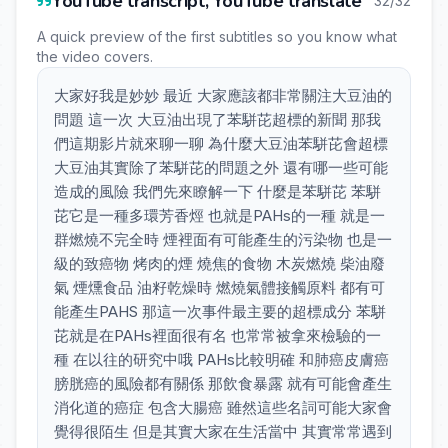
YouTube transcript, YouTube translate
32/32
A quick preview of the first subtitles so you know what
the video covers.
大家好我是妙妙 最近 大家應該都非常關注大豆油的
問題 這一次 大豆油出現了苯駢芘超標的新聞 那我
們這期影片就來聊一聊 為什麼大豆油苯駢芘會超標
大豆油其實除了苯駢芘的問題之外 還有哪一些可能
造成的風險 我們先來瞭解一下 什麼是苯駢芘 苯駢
芘它是一種多環芳香烴 也就是PAHs的一種 就是一
群燃燒不完全時 煙裡面有可能產生的污染物 也是一
級的致癌物 烤肉的煙 燒焦的食物 木炭燃燒 柴油廢
氣 煙燻食品 油籽乾燥時 燃燒氣體接觸原料 都有可
能產生PAHS 那這一次事件最主要的超標成分 苯駢
芘就是在PAHs裡面很有名 也常常被拿來檢驗的一
種 在以往的研究中哦 PAHs比較明確 和肺癌皮膚癌
膀胱癌的風險都有關係 那飲食暴露 就有可能會產生
消化道的癌症 包含大腸癌 雖然這些名詞可能大家會
覺得很陌生 但是其實大家在生活當中 其實常常遇到