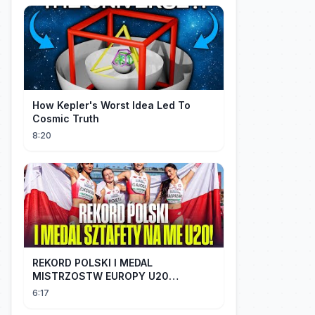
How Kepler's Worst Idea Led To
Cosmic Truth
8:20
REKORD POLSKI I MEDAL
MISTRZOSTW EUROPY U20
SZTAFETY 4 X 100 METRÓW KOBIET
6:17
#SHORTS