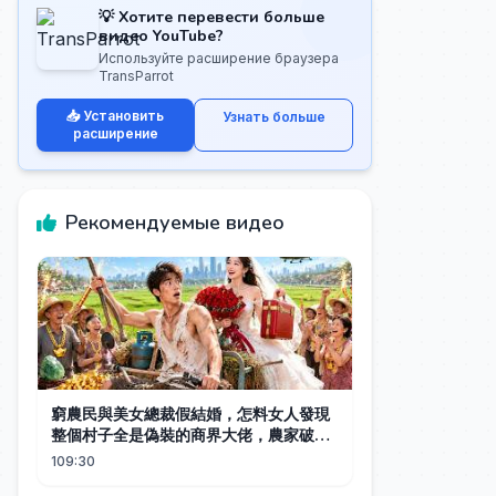
💡 Хотите перевести больше
видео YouTube?
Используйте расширение браузера
TransParrot
📥 Установить
Узнать больше
расширение
Рекомендуемые видео
窮農民與美女總裁假結婚，怎料女人發現
整個村子全是偽裝的商界大佬，農家破爛
家具件件價值連城，兒子竟是隱世全球首
109:30
富！