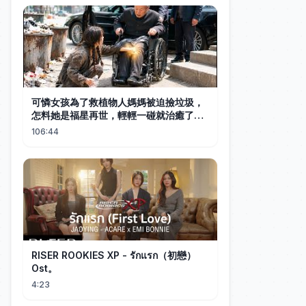
吻定天荒 #短劇 #短劇全集 #霸總 #甜寵
可憐女孩為了救植物人媽媽被迫撿垃圾，
怎料她是福星再世，輕輕一碰就治癒了首
富老爺的腿疾，首富立馬帶她回豪宅讓她
106:44
做三個混世魔王少爺的保姆，從此被豪門
全家當成錦鯉寵！#逆襲 #親情 #反轉
RISER ROOKIES XP - รักแรก（初戀）
Ost。
4:23