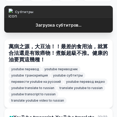
Субтитры
Загрузка субтитров...
萬病之源，大豆油！！最差的食用油，就算
合法還是有致癌物！煮飯超級不推。健康的
油要買這幾種！
youtube перевод
youtube переводчик
youtube транскрипция
youtube субтитры
перевести youtube на русский
youtube перевод видео
youtube translate to russian
translate youtube to russian
youtube transcript to russian
translate youtube video to russian