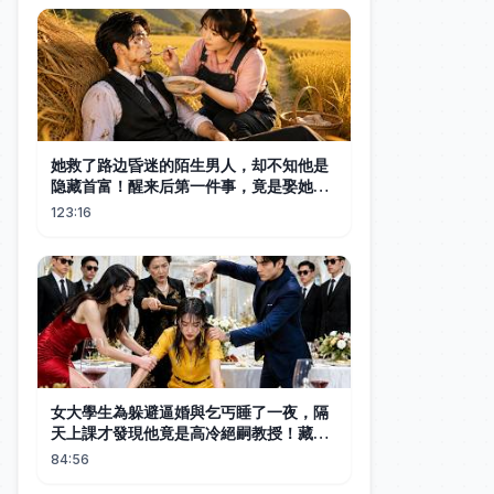
她救了路边昏迷的陌生男人，却不知他是
隐藏首富！醒来后第一件事，竟是娶她回
家宠上天！#ShortDrama
123:16
#CEODrama#中文短剧
女大學生為躲避逼婚與乞丐睡了一夜，隔
天上課才發現他竟是高冷絕嗣教授！藏起
孕肚本想悄悄逃跑，怎料他直接當眾攬她
84:56
入懷，婚後用雙重人格將她寵上天！#一