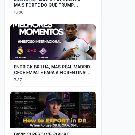
MAIS FORTE DO QUE TRUMP
IMAGINAVA
10:06
ENDRICK BRILHA, MAS REAL MADRID
CEDE EMPATE PARA A FIORENTINA!
MM - Real Madrid 2 x 2 Fiorentina
7:37
DAVINCI RESOLVE EXPORT