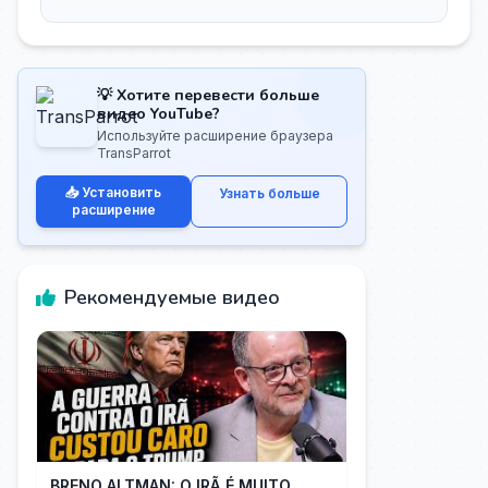
💡 Хотите перевести больше
видео YouTube?
Используйте расширение браузера
TransParrot
📥 Установить
Узнать больше
расширение
Рекомендуемые видео
BRENO ALTMAN: O IRÃ É MUITO