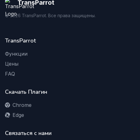
TransParrot
©
2026
TransParrot. Все права защищены.
TransParrot
Функции
Цены
FAQ
Скачать Плагин
Chrome
Edge
Связаться с нами