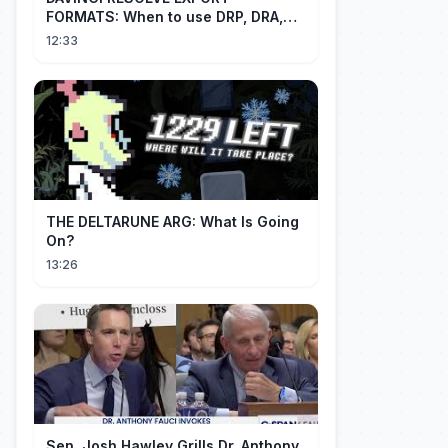
FORMATS: When to use DRP, DRA,
XML
12:33
THE DELTARUNE ARG: What Is Going
On?
13:26
Sen. Josh Hawley Grills Dr. Anthony