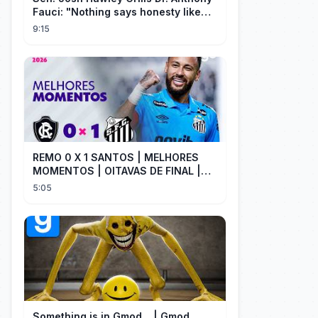
Fauci: "Nothing says honesty like
taking the Fifth!"
9:15
REMO 0 X 1 SANTOS | MELHORES
MOMENTOS | OITAVAS DE FINAL |
COPA DO BRASIL 2026 | ge.globo
5:05
Something is in Gmod... | Gmod