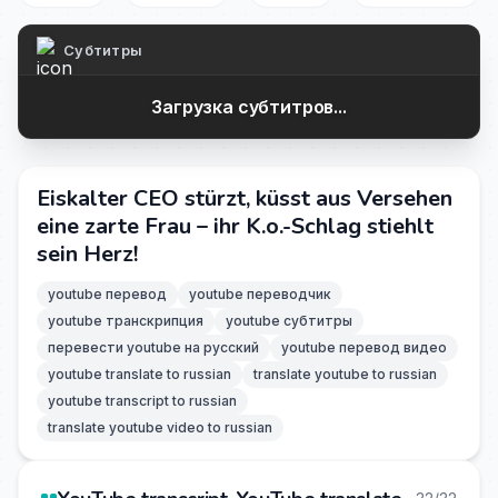
Субтитры
Загрузка субтитров...
Eiskalter CEO stürzt, küsst aus Versehen
eine zarte Frau – ihr K.o.-Schlag stiehlt
sein Herz!
youtube перевод
youtube переводчик
youtube транскрипция
youtube субтитры
перевести youtube на русский
youtube перевод видео
youtube translate to russian
translate youtube to russian
youtube transcript to russian
translate youtube video to russian