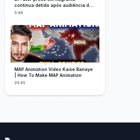
continua detido após audiência de
custódia
5:49
MAP Animation Video Kaise Banaye
| How To Make MAP Animation
25:45