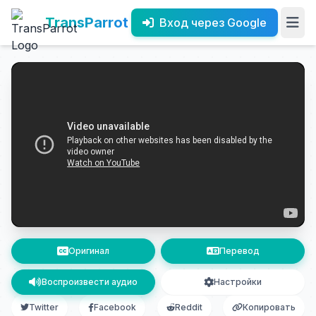
TransParrot
Вход через Google
Оригинал
Перевод
Воспроизвести аудио
Настройки
Twitter
Facebook
Reddit
Копировать