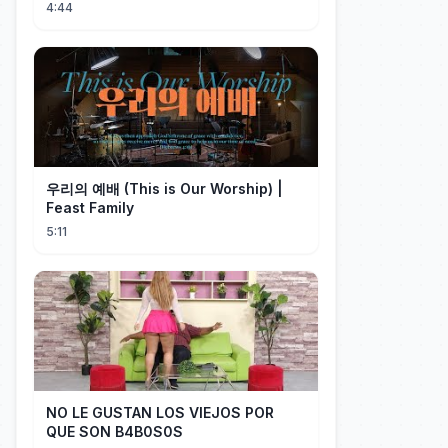
4:44
우리의 예배 (This is Our Worship) |
Feast Family
5:11
NO LE GUSTAN LOS VIEJOS POR
QUE SON B4B0S0S