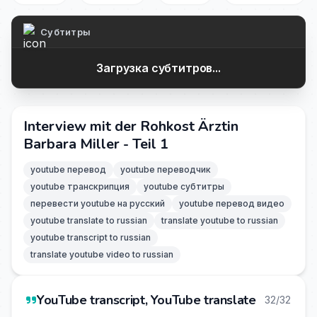
Субтитры
Загрузка субтитров...
Interview mit der Rohkost Ärztin
Barbara Miller - Teil 1
youtube перевод
youtube переводчик
youtube транскрипция
youtube субтитры
перевести youtube на русский
youtube перевод видео
youtube translate to russian
translate youtube to russian
youtube transcript to russian
translate youtube video to russian
YouTube transcript, YouTube translate
32/32