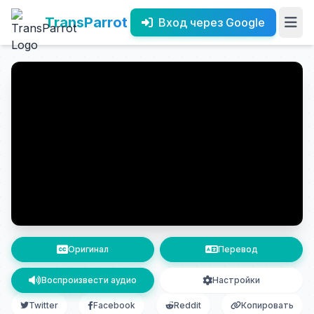
TransParrot
Вход через Google
Оригинал
Перевод
Воспроизвести аудио
Настройки
Twitter
Facebook
Reddit
Копировать