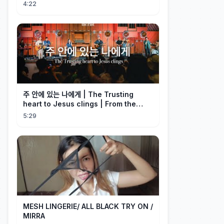
4:22
주 안에 있는 나에게 | The Trusting
heart to Jesus clings | From the
Past | Hymn Worship LIVE
5:29
MESH LINGERIE/ ALL BLACK TRY ON /
MIRRA