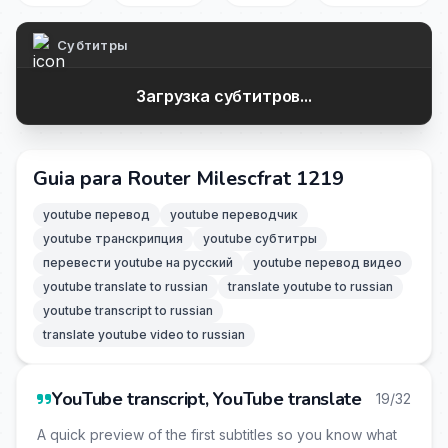
Субтитры
Загрузка субтитров...
Guia para Router Milescfrat 1219
youtube перевод
youtube переводчик
youtube транскрипция
youtube субтитры
перевести youtube на русский
youtube перевод видео
youtube translate to russian
translate youtube to russian
youtube transcript to russian
translate youtube video to russian
YouTube transcript, YouTube translate
19/32
A quick preview of the first subtitles so you know what