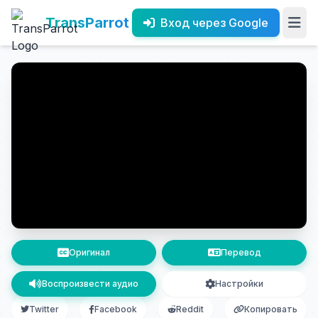
TransParrot
Вход через Google
Оригинал
Перевод
Воспроизвести аудио
Настройки
Twitter
Facebook
Reddit
Копировать