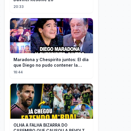
20:33
Maradona y Chespirito juntos: El día
que Diego no pudo contener la
emoción al conocer a su ídolo
16:44
OLHA A FALHA BIZARRA DO
CASEMIRO QUE CAUSOU A REVOLTA