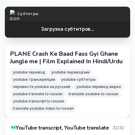
Субтитры
Загрузка субтитров...
PLANE Crash Ke Baad Fass Gyi Ghane
Jungle me | Film Explained In Hindi/Urdu
youtube перевод
youtube переводчик
youtube транскрипция
youtube субтитры
перевести youtube на русский
youtube перевод видео
youtube translate to russian
translate youtube to russian
youtube transcript to russian
translate youtube video to russian
YouTube transcript, YouTube translate
32/32