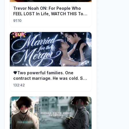
Trevor Noah ON: For People Who
FEEL LOST In Life, WATCH THIS To
Find Yourself | Jay Shetty
91:10
💗Two powerful families. One
contract marriage. He was cold. She
was fierce💔 [Married for the
132:42
Merger]