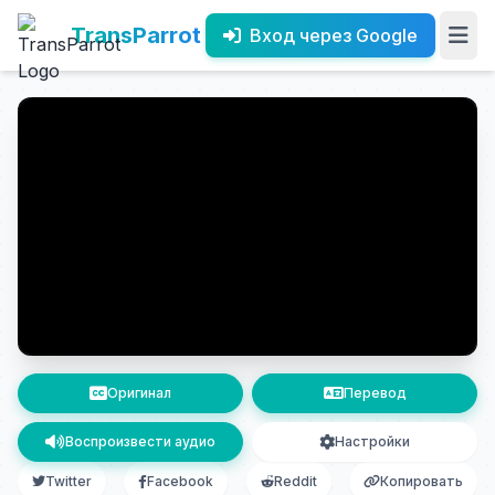
TransParrot
Вход через Google
Оригинал
Перевод
Воспроизвести аудио
Настройки
Twitter
Facebook
Reddit
Копировать