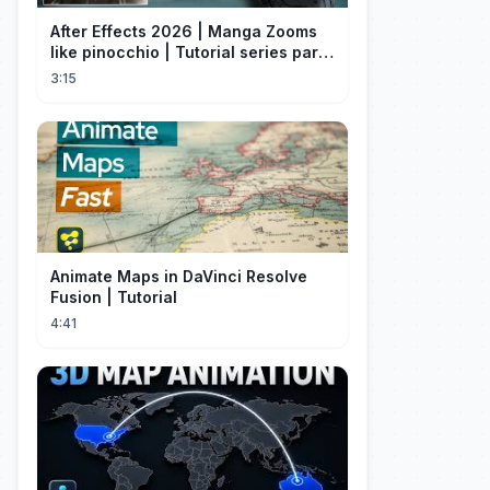
After Effects 2026 | Manga Zooms
like pinocchio | Tutorial series part
4
3:15
Animate Maps in DaVinci Resolve
Fusion | Tutorial
4:41