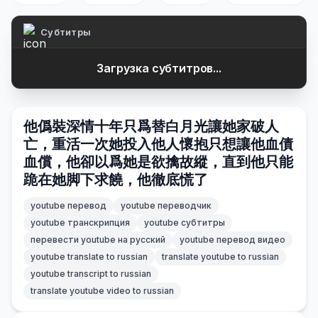
Субтитры
Загрузка субтитров...
他僞裝深情十年只爲替白月光讓她家破人
亡，重活一次她投入他人懷抱只想讓他血債
血償，他卻以爲她是欲擒故縱，直到他只能
跪在她脚下求饒，他徹底慌了
youtube перевод
youtube переводчик
youtube транскрипция
youtube субтитры
перевести youtube на русский
youtube перевод видео
youtube translate to russian
translate youtube to russian
youtube transcript to russian
translate youtube video to russian