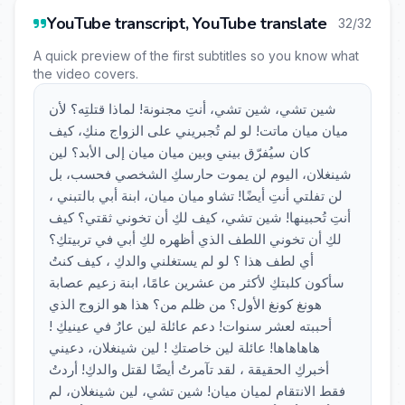
YouTube transcript, YouTube translate
32/32
A quick preview of the first subtitles so you know what
the video covers.
شين تشي، شين تشي، أنتِ مجنونة! لماذا قتلتِه؟ لأن
ميان ميان ماتت! لو لم تُجبريني على الزواج منكِ، كيف
كان سيُفرّق بيني وبين ميان ميان إلى الأبد؟ لين
شينغلان، اليوم لن يموت حارسكِ الشخصي فحسب، بل
لن تفلتي أنتِ أيضًا! تشاو ميان ميان، ابنة أبي بالتبني ،
أنتِ تُحبينها! شين تشي، كيف لكِ أن تخوني ثقتي؟ كيف
لكِ أن تخوني اللطف الذي أظهره لكِ أبي في تربيتكِ؟
أي لطف هذا ؟ لو لم يستغلني والدكِ ، كيف كنتُ
سأكون كلبتكِ لأكثر من عشرين عامًا، ابنة زعيم عصابة
هونغ كونغ الأول؟ من ظلم من؟ هذا هو الزوج الذي
أحببته لعشر سنوات! دعم عائلة لين عارٌ في عينيكِ !
هاهاهاها! عائلة لين خاصتكِ ! لين شينغلان، دعيني
أخبركِ الحقيقة ، لقد تآمرتُ أيضًا لقتل والدكِ! أردتُ
فقط الانتقام لميان ميان! شين تشي، لين شينغلان، لم