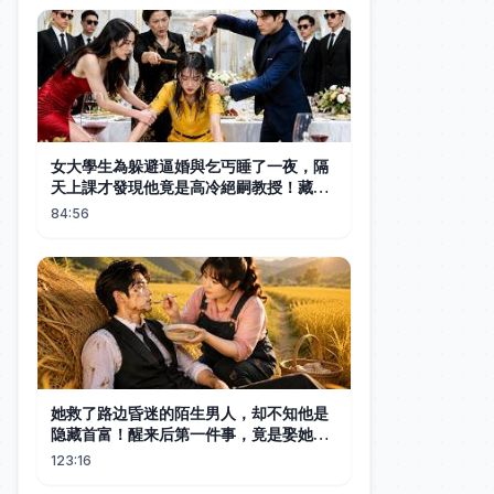
女大學生為躲避逼婚與乞丐睡了一夜，隔
天上課才發現他竟是高冷絕嗣教授！藏起
孕肚本想悄悄逃跑，怎料他直接當眾攬她
84:56
入懷，婚後用雙重人格將她寵上天！#一
吻定天荒 #短劇 #短劇全集 #霸總 #甜寵
她救了路边昏迷的陌生男人，却不知他是
隐藏首富！醒来后第一件事，竟是娶她回
家宠上天！#ShortDrama
123:16
#CEODrama#中文短剧