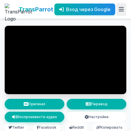
TransParrot
Вход через Google
Оригинал
Перевод
Воспроизвести аудио
Настройки
Twitter
Facebook
Reddit
Копировать