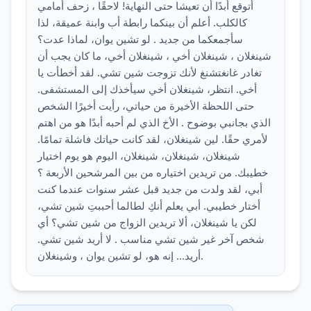
أتوقع أبدًا أن تعيشا حتى النهاية! لاحقًا ، زحف أمامي
كالكلب. أعلم أن بينكما رابطة أب وابنة عميقة، لذا
سأجمعكما من جديد . لو تشين يوان، لماذا عدت؟
شينغلان ، شينغلان أخي ، شينغلان أخي، ما كان يجب أن
تغادر غانغتشنغ لأنك تزوجت شين تشي. لقد أخطأت يا
أخي. انتظر، شينغلان أخي سيأخذك إلى المستشفى.
حتى اللحظة الأخيرة من حياتي، رأيت أخيرًا الشخص
الذي بجانبي بوضوح . الأخ الذي لم أحبه أبدًا هو من اهتم
لأمري حقًا. لين شينغلان، لقد كانت حياتك فاشلة تمامًا.
شينغلان، شينغلان، شينغلان، اليوم هو يوم اختيار
خطيبك. من تريدين اختياره من بين المرشحين الأربعة ؟
أبي، لقد ولدت من جديد قبل عشر سنوات عندما كنت
أختار خطيبي. أبي يعلم أنكِ لطالما أحببتِ شين تشي،
لكن يا شينغلان، ألا تريدين الزواج من شين تشي؟ أي
شخص آخر غير شين تشي مناسب . لا أريد شين تشي.
أريد... إنه هو، لو تشين يوان ، وشينغلان.