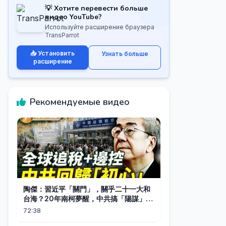
💡 Хотите перевести больше
видео YouTube?
Используйте расширение браузера
TransParrot
📥 Установить
Узнать больше
расширение
Рекомендуемые видео
陶傑：習近平「關門」，關乎二十一大和
台海？20年南柯夢醒，中共搞「陽謀」；
西班牙休達被「入侵」，歐洲移民問題無
72:38
解？｜方菲播客