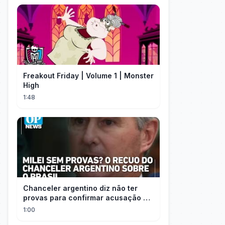
Freakout Friday | Volume 1 | Monster
High
1:48
Chanceler argentino diz não ter
provas para confirmar acusação de
Milei contra Brasil | OP News
1:00