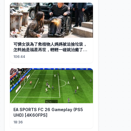
可憐女孩為了救植物人媽媽被迫撿垃圾，
怎料她是福星再世，輕輕一碰就治癒了首
富老爺的腿疾，首富立馬帶她回豪宅讓她
106:44
做三個混世魔王少爺的保姆，從此被豪門
全家當成錦鯉寵！#逆襲 #親情 #反轉
EA SPORTS FC 26 Gameplay (PS5
UHD) [4K60FPS]
18:36