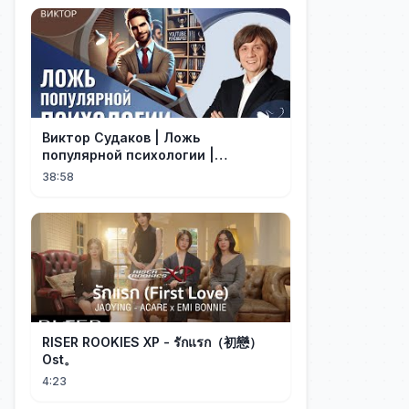
Виктор Судаков | Ложь
популярной психологии |
Проповедь
38:58
RISER ROOKIES XP - รักแรก（初戀）
Ost。
4:23