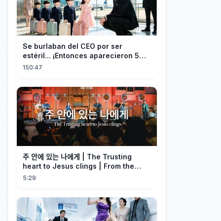
Se burlaban del CEO por ser
estéril... ¡Entonces aparecieron 5
niños idénticos a él gritando: ¡Papá!
150:47
주 안에 있는 나에게 | The Trusting
heart to Jesus clings | From the
Past | Hymn Worship LIVE
5:29