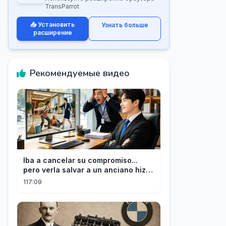
TransParrot
📥 Установить
Узнать больше
расширение
Рекомендуемые видео
Iba a cancelar su compromiso...
pero verla salvar a un anciano hizo
que el CEO se enamorara
117:09