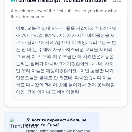
YouTube transcript, YouTube translate
12/32
A quick preview of the first subtitles so you know what
the video covers.
여보, 오늘은 몇대 맞는게 좋을 거같아요 ?다섯 대뭐
죠 ?아니요.열대예요 .이는제가 지우 바이올린을 새
로 사 달라고해서요 .엄마 미 미 미안. 그리고돈도 한
푼 안 버 는 주제에 자꾸사치스러운 교육을 시키려
고 해서 여보, 우리 지우 조금만 더 시키면은얘능은
돈되는 질러가 아니라고얘기했잖아요 .네. 네. 하지
만 우리 아들은 재능이있잖아요 . 이번 콩굴만 나가
면은오늘은 열대로 안 되겠네 .다녀왔습니다.아들
학교 다녀왔어 ?네.어 방에 들어가서 먼저 옷부터갈
아입 .근데 엄마나 그 바바이올린
💡 Хотите перевести больше
видео YouTube?
Используйте расширение браузера