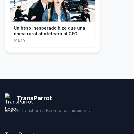
Un beso inesperado hizo que una
chica rural abofeteara al CEO...
¡Pero él cayó rendido por ella!
101:20
TransParrot
©
2026
TransParrot. Все права защищены.