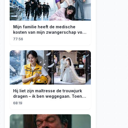
Mijn familie heeft de medische
kosten van mijn zwangerschap voor
mijn geadopteerde zusje gebruikt. Ik
77:56
ben een rijke erfgenares! Ze zijn ten
dode opgeschreven!
Hij liet zijn maîtresse de trouwjurk
dragen – ik ben weggegaan. Toen
hij erachter kwam dat ik erfgenares
68:19
was, kreeg ik spijt!