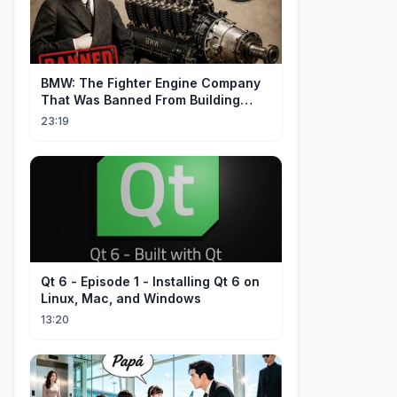
BMW: The Fighter Engine Company
That Was Banned From Building
Engines — So It Built Cars
23:19
Qt 6 - Episode 1 - Installing Qt 6 on
Linux, Mac, and Windows
13:20