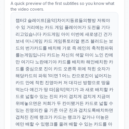
A quick preview of the first subtitles so you know what
the video covers.
챕터2 슬레이트[음악]차이지동료들의행방 저뭐야
수 있 거리에는 카드 게임 플레이어가 도전을 기다
리고있습니다 카드게임 아이 이번에 새로생긴 건가
보네 미니게임 카드 게임튜토리얼 퀸즈 블러드는 보
드의 번가카드를 배치해 가로 즉 레인의 축적한파워
를는게임입니다 카드는 자신의 색깔 마이 노인 칸에
만 여기다 노란얘기야 카드를 배치하 해인배치한 카
드를 중심으로 진이 카드 오른쪽 위에 적힌 숫자가
해당카드의 파워 1이면 1 어느 칸으로진이 넓어지는
카드 안에 적힌 진영마커 저 대각선 방향으로 땅을
먹는다 얘긴가 땅 따[음악]먹기가 과 새로 배치할 카
드로 넓힐수 있는 진의 카이 겹치게 겹치게 지금여
위에놓으면은 저희가 두 칸이됐거든 카드로 넓힐 수
있는 진영의칸 을 기존 아군 진과 겹치도록배치하면
겹쳐진 진에 랭크가 카드는 랭크가 같거나 더높은
에만 배할 수 있랭크를 올려 배할 수 있는 카드를 아