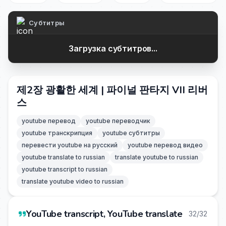
Субтитры
Загрузка субтитров...
제2장 광활한 세계 | 파이널 판타지 VII 리버
스
youtube перевод
youtube переводчик
youtube транскрипция
youtube субтитры
перевести youtube на русский
youtube перевод видео
youtube translate to russian
translate youtube to russian
youtube transcript to russian
translate youtube video to russian
YouTube transcript, YouTube translate
32/32