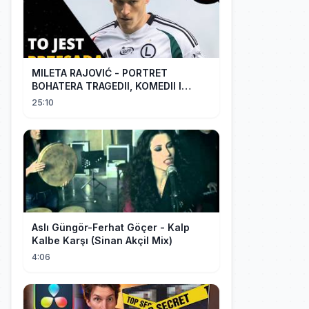
MILETA RAJOVIĆ - PORTRET
BOHATERA TRAGEDII, KOMEDII I
DRAMATU
25:10
Aslı Güngör-Ferhat Göçer - Kalp
Kalbe Karşı (Sinan Akçil Mix)
4:06