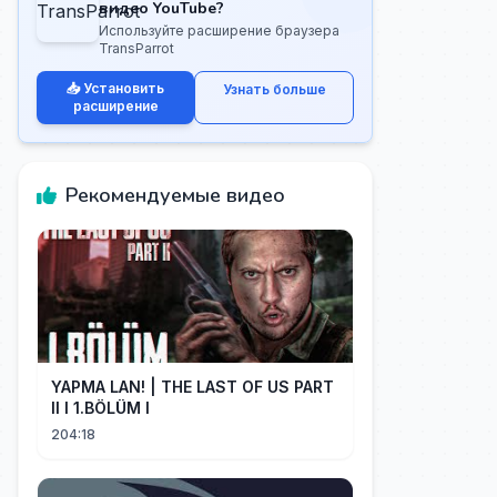
видео YouTube?
Используйте расширение браузера
TransParrot
📥 Установить
Узнать больше
расширение
Рекомендуемые видео
YAPMA LAN! | THE LAST OF US PART
II I 1.BÖLÜM I
204:18