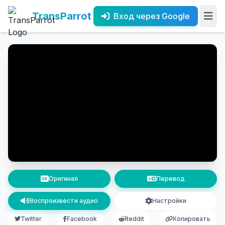
TransParrot
Вход через Google
Оригинал
Перевод
Воспроизвести аудио
Настройки
Twitter
Facebook
Reddit
Копировать