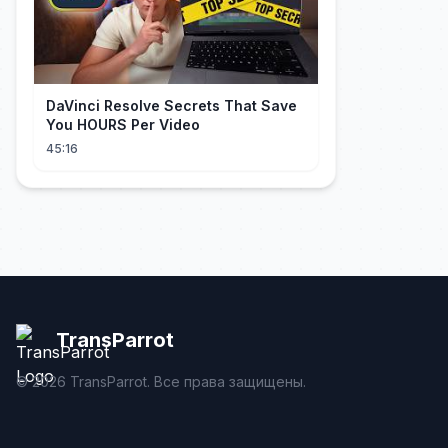
DaVinci Resolve Secrets That Save
You HOURS Per Video
45:16
TransParrot
©
2026
TransParrot. Все права защищены.