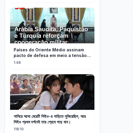
Países do Oriente Médio assinam
pacto de defesa em meio a tensão
com Irã
1:48
পালিয়ে আসা মেয়েটি সিইও-র গাড়িতে লুকিয়েছিল, আর
সিইও প্রথম দর্শনেই তার প্রেমে পড়ে যান।
118:10