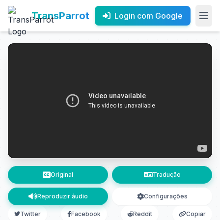
TransParrot
Login com Google
Original
Tradução
Reproduzir áudio
Configurações
Twitter
Facebook
Reddit
Copiar