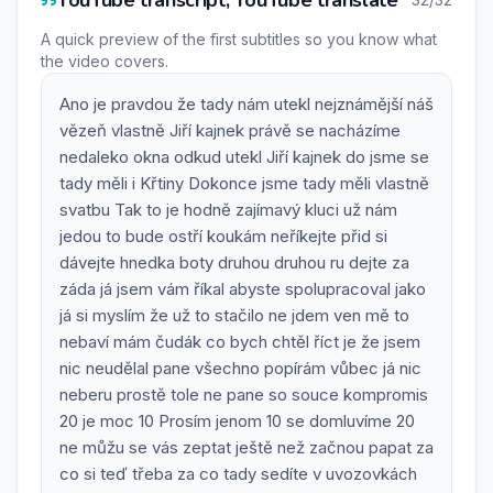
YouTube transcript, YouTube translate
A quick preview of the first subtitles so you know what
the video covers.
Ano je pravdou že tady nám utekl nejznámější náš
vězeň vlastně Jiří kajnek právě se nacházíme
nedaleko okna odkud utekl Jiří kajnek do jsme se
tady měli i Křtiny Dokonce jsme tady měli vlastně
svatbu Tak to je hodně zajímavý kluci už nám
jedou to bude ostří koukám neříkejte přid si
dávejte hnedka boty druhou druhou ru dejte za
záda já jsem vám říkal abyste spolupracoval jako
já si myslím že už to stačilo ne jdem ven mě to
nebaví mám čudák co bych chtěl říct je že jsem
nic neudělal pane všechno popírám vůbec já nic
neberu prostě tole ne pane so souce kompromis
20 je moc 10 Prosím jenom 10 se domluvíme 20
ne můžu se vás zeptat ještě než začnou papat za
co si teď třeba za co tady sedíte v uvozovkách