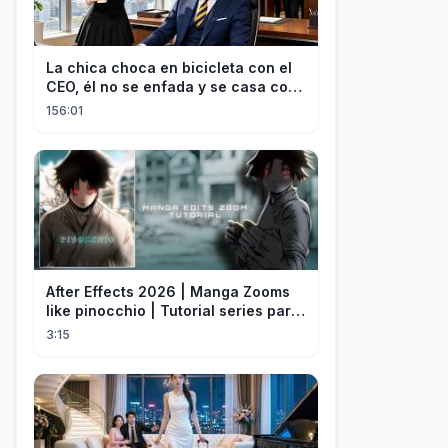
La chica choca en bicicleta con el
CEO, él no se enfada y se casa con
ella enseguida!
156:01
After Effects 2026 | Manga Zooms
like pinocchio | Tutorial series part
4
3:15