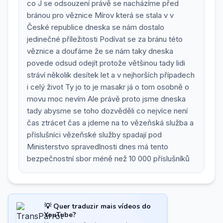
co J se odsouzení právě se nacházíme před
bránou pro věznice Mírov která se stala v v
České republice dneska se nám dostalo
jedinečné příležitosti Podívat se za bránu této
věznice a doufáme že se nám taky dneska
povede odsud odejít protože většinou tady lidi
stráví několik desítek let a v nejhorších případech
i celý život Ty jo to je masakr já o tom osobně o
movu moc nevím Ale právě proto jsme dneska
tady abysme se toho dozvěděli co nejvíce není
čas ztrácet čas a jdeme na to vězeňská služba a
příslušníci vězeňské služby spadají pod
Ministerstvo spravedlnosti dnes má tento
bezpečnostní sbor méně než 10 000 příslušníků
💡 Quer traduzir mais vídeos do
YouTube?