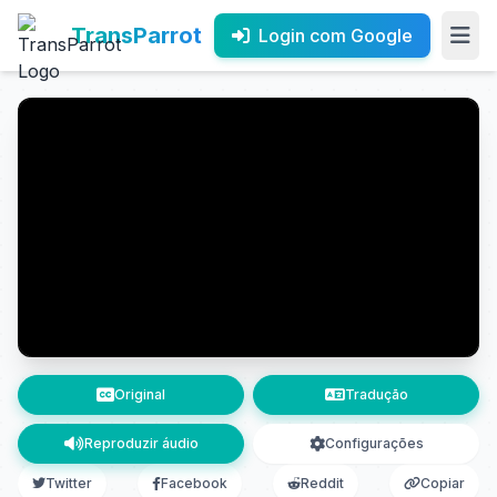
TransParrot
Login com Google
Original
Tradução
Reproduzir áudio
Configurações
Twitter
Facebook
Reddit
Copiar