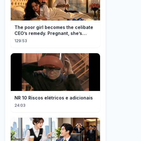
The poor girl becomes the celibate
CEO’s remedy. Pregnant, she’s
brought to his mansion and spoiled.
129:53
NR 10 Riscos elétricos e adicionais
24:03