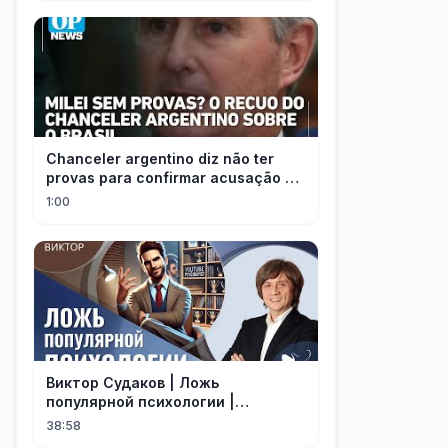
Chanceler argentino diz não ter
provas para confirmar acusação de
Milei contra Brasil | OP News
1:00
Виктор Судаков | Ложь
популярной психологии |
Проповедь
38:58