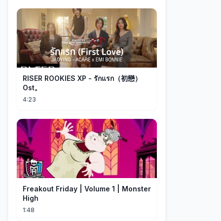
RISER ROOKIES XP - รักแรก（初戀）
Ost。
4:23
Freakout Friday | Volume 1 | Monster
High
1:48