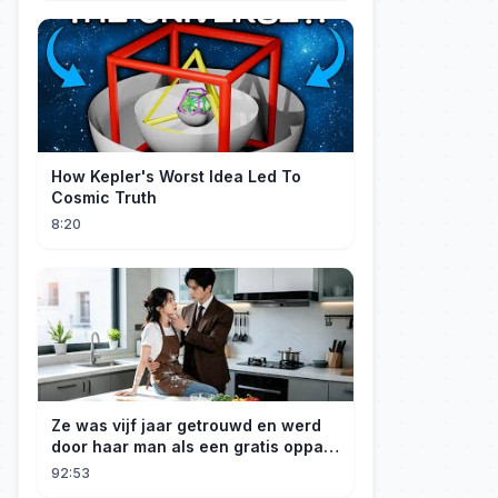
How Kepler's Worst Idea Led To
Cosmic Truth
8:20
Ze was vijf jaar getrouwd en werd
door haar man als een gratis oppas
behandeld; zelfs haar zoon noemde
92:53
haar alleen maar 'mama'. Hij had