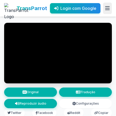
TransParrot
Login com Google
Original
Tradução
Reproduzir áudio
Configurações
Twitter
Facebook
Reddit
Copiar