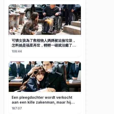
geen idee dat zij de geniale chef-
kok was naar wie haar man al jaren
op zoek was. Na de scheiding
onthulde ze haar ware identiteit, en
die schoft kreeg daar vreselijke spijt
van!#Leuk#Omkering#SlapInTheFace#De
comeback van de vrouwelijke
hoofdrolspeelster#GeniusChef's
可憐女孩為了救植物人媽媽被迫撿垃圾，
Comeback
怎料她是福星再世，輕輕一碰就治癒了首
富老爺的腿疾，首富立馬帶她回豪宅讓她
106:44
做三個混世魔王少爺的保姆，從此被豪門
全家當成錦鯉寵！#逆襲 #親情 #反轉
Een pleegdochter wordt verkocht
aan een kille zakenman, maar hij
wordt verliefd op haar en neemt
187:07
haar mee naar huis om haar te