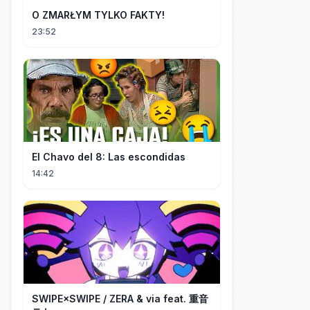
O ZMARŁYM TYLKO FAKTY!
23:52
El Chavo del 8: Las escondidas
14:42
SWIPE×SWIPE / ZERA & via feat. 重音