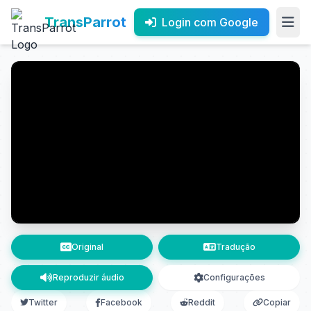
TransParrot
Login com Google
Original
Tradução
Reproduzir áudio
Configurações
Twitter
Facebook
Reddit
Copiar