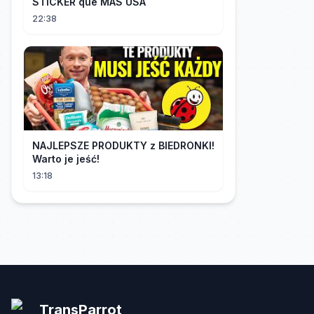
STICKER que MÁS USA
22:38
NAJLEPSZE PRODUKTY z BIEDRONKI!
Warto je jeść!
13:18
TransParrot