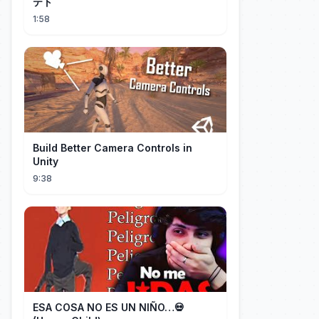
テト
1:58
Build Better Camera Controls in
Unity
9:38
ESA COSA NO ES UN NIÑO…💀