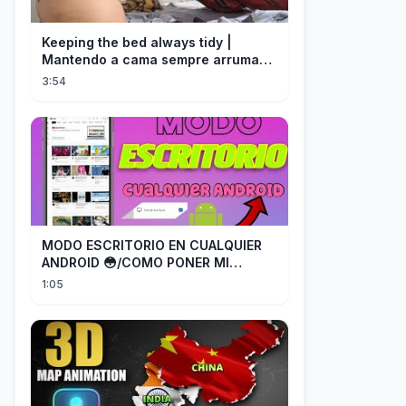
Keeping the bed always tidy |
Mantendo a cama sempre arrumada
🛌
3:54
MODO ESCRITORIO EN CUALQUIER
ANDROID 😳/COMO PONER MI
TELÉFONO EN MODO ESCRITORIO
1:05