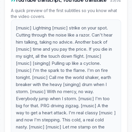
YouTube transcript, YouTube translate
A quick preview of the first subtitles so you know what
the video covers.
[music] Lightning [music] strike on your spot.
Cutting through the noise like a razor. Can't hear
him talking, taking no advice. Another back of
[music] time and you pay the price. If you die in
my sight, all the touch down flight. [music]
[music] [singing] Pulling up like a cyclone.
[music] I'm the spark to the flame. I'm on fire
tonight. [music] Call me the world shaker, earth
breaker with the heavy [singing] drum when I
storm. [music] With no mercy, no way.
Everybody jump when I storm. [music] I'm too
big for that. PRG driving zigzag. [music] A the
way to get a heart attack. I'm real classy [music ]
and now I'm stepping. This cold, a real cold
nasty. [music] [music] Let me stamp on the