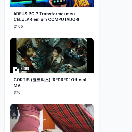
ADEUS PC!? Transformei meu
CELULAR em um COMPUTADOR!
21:05
CORTIS (코르티스) 'REDRED' Official
MV
3:16