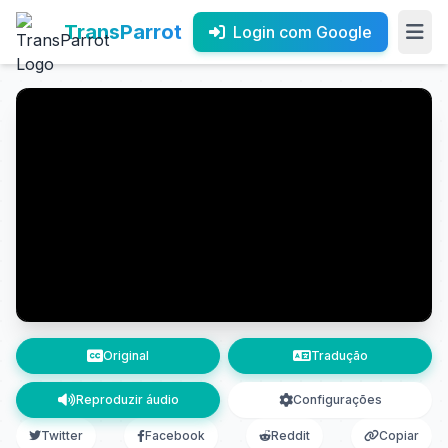
TransParrot
Login com Google
Original
Tradução
Reproduzir áudio
Configurações
Twitter
Facebook
Reddit
Copiar