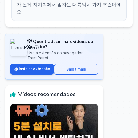
가 된게 지지학에서 말하는 대륙의네 가지 조건이에
요.
💡 Quer traduzir mais vídeos do
YouTube?
Use a extensão do navegador
TransParrot
📥 Instalar extensão
Saiba mais
Vídeos recomendados