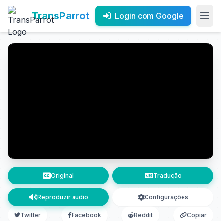
TransParrot
Login com Google
Original
Tradução
Reproduzir áudio
Configurações
Twitter
Facebook
Reddit
Copiar