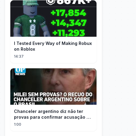
I Tested Every Way of Making Robux
on Roblox
14:37
Chanceler argentino diz não ter
provas para confirmar acusação de
Milei contra Brasil | OP News
1:00