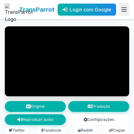
TransParrot
Login com Google
Original
Tradução
Reproduzir áudio
Configurações
Twitter
Facebook
Reddit
Copiar