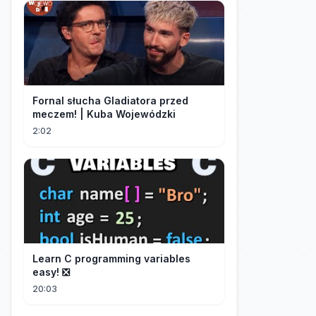
Fornal słucha Gladiatora przed
meczem! | Kuba Wojewódzki
2:02
Learn C programming variables
easy! ❎
20:03