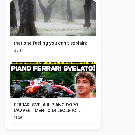
that one feeling you can't explain:
33:11
FERRARI SVELA IL PIANO DOPO
L'AVVERTIMENTO DI LECLERC!
AGGIORNAMENTI PAZZESCHI a
11:06
Zandvoort e Monza!