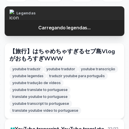
Legendas
Carregando legendas...
【旅行】はちゃめちゃすぎるセブ島Vlog
がおもろすぎWWW
youtube traduzir
youtube tradutor
youtube transcrição
youtube legendas
traduzir youtube para português
youtube tradução de vídeos
youtube translate to portuguese
translate youtube to portuguese
youtube transcript to portuguese
translate youtube video to portuguese
32/32