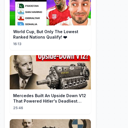
World Cup, But Only The Lowest
Ranked Nations Qualify! ❤️
16:13
Mercedes Built An Upside Down V12
That Powered Hitler's Deadliest
Fighter
25:46