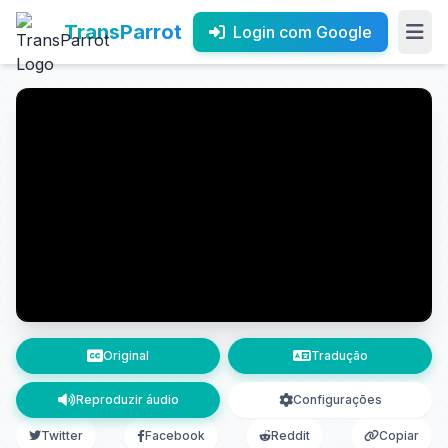
TransParrot
Login com Google
Original
Tradução
Reproduzir áudio
Configurações
Twitter
Facebook
Reddit
Copiar