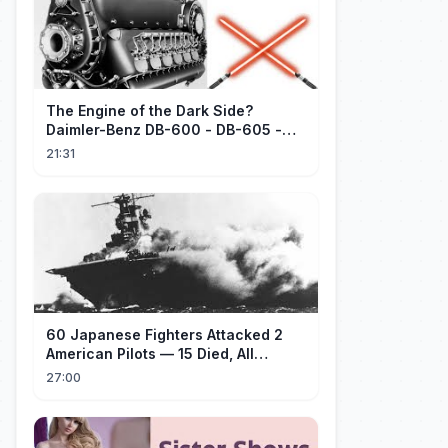
The Engine of the Dark Side?
Daimler-Benz DB-600 - DB-605 -
Part 1
21:31
60 Japanese Fighters Attacked 2
American Pilots — 15 Died, All
Japanese
27:00