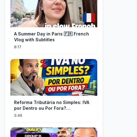
A Summer Day in Paris 🇫🇷 French
Vlog with Subtitles
8:17
Reforma Tributária no Simples: IVA
por Dentro ou Por Fora?
(EXPLICADO)
5:46