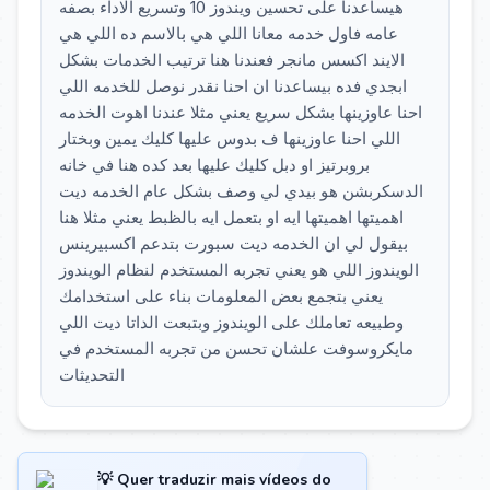
هيساعدنا على تحسين ويندوز 10 وتسريع الاداء بصفه
عامه فاول خدمه معانا اللي هي بالاسم ده اللي هي
الايند اكسس مانجر فعندنا هنا ترتيب الخدمات بشكل
ابجدي فده بيساعدنا ان احنا نقدر نوصل للخدمه اللي
احنا عاوزينها بشكل سريع يعني مثلا عندنا اهوت الخدمه
اللي احنا عاوزينها ف بدوس عليها كليك يمين وبختار
بروبرتيز او دبل كليك عليها بعد كده هنا في خانه
الدسكربشن هو بيدي لي وصف بشكل عام الخدمه ديت
اهميتها اهميتها ايه او بتعمل ايه بالظبط يعني مثلا هنا
بيقول لي ان الخدمه ديت سبورت بتدعم اكسبيرينس
الويندوز اللي هو يعني تجربه المستخدم لنظام الويندوز
يعني بتجمع بعض المعلومات بناء على استخدامك
وطبيعه تعاملك على الويندوز وبتبعت الداتا ديت اللي
مايكروسوفت علشان تحسن من تجربه المستخدم في
التحديثات
💡 Quer traduzir mais vídeos do