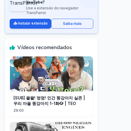
YouTube?
Use a extensão do navegador
TransParrot
📥 Instalar extensão
Saiba mais
Vídeos recomendados
[SUB] 왈왈! 멍멍! 인간 똥강아지 실존 |
우리 마을 똥강아지 1-1화🐶 | TEO
29:00