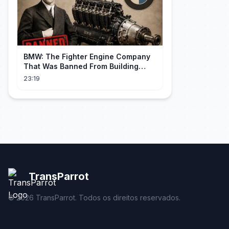
BMW: The Fighter Engine Company
That Was Banned From Building
Engines — So It Built Cars
23:19
TransParrot
©
2026
TransParrot. Todos os direitos reservados.