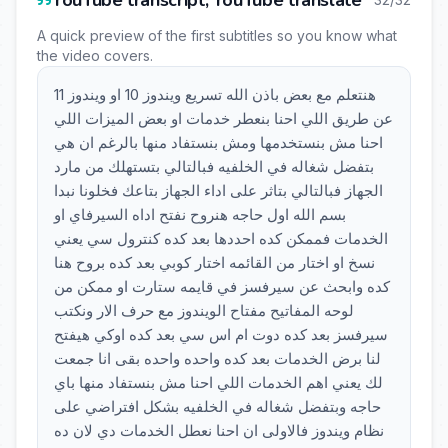
YouTube transcript, YouTube translate
A quick preview of the first subtitles so you know what
the video covers.
هنتعلم مع بعض باذن الله تسريع ويندوز 10 او ويندوز 11
عن طريق اللي احنا بنعطر خدمات او بعض الميزات اللي
احنا مش بنستخدمها ومش بنستفاد منها بالرغم ان هي
بتفضل شغاله في الخلفيه فبالتالي بتستهلك من مارد
الجهاز فبالتالي بتاثر على اداء الجهاز بتاعك فخلونا نبدا
بسم الله اول حاجه هنروح نفتح اداه السيرفاي او
الخدمات فممكن كده احددها بعد كده كنترول سي يعني
نسخ او اختار من القائمه اختار كوبي بعد كده بروح هنا
كده وابحث عن سيرفسز في قايمه ستارت او ممكن من
لوحه المفاتيح مفتاح الويندوز مع حرف الار ونكتب
سيرفسز بعد كده دوت ام اس سي بعد كده اوكي هيفتح
لنا برض الخدمات بعد كده واحده واحده بقى انا جمعت
لك يعني اهم الخدمات اللي احنا مش بنستفاد منها باي
حاجه وبتفضل شغاله في الخلفيه بشكل افتراضي على
نظام ويندوز فالاولى ان احنا نعطل الخدمات دي لان ده