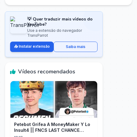
💡 Quer traduzir mais vídeos do
YouTube?
Use a extensão do navegador
TransParrot
📥 Instalar extensão
Saiba mais
Vídeos recomendados
Petebot Grifea A MoneyMaker Y Lo
Insult4 || FNCS LAST CHANCE
Resumen