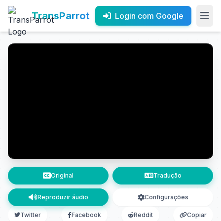
TransParrot
Login com Google
Original
Tradução
Reproduzir áudio
Configurações
Twitter
Facebook
Reddit
Copiar