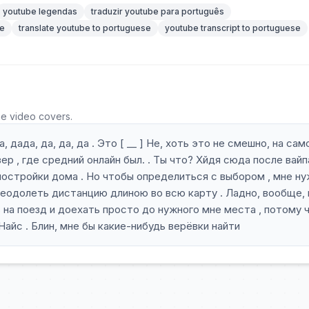
youtube legendas
traduzir youtube para português
se
translate youtube to portuguese
youtube transcript to portuguese
he video covers.
, дада, да, да, да . Это [ __ ] Не, хоть это не смешно, на са
р , где средний онлайн был. . Ты что? Хйдя сюда после вайпа
постройки дома . Но чтобы определиться с выбором , мне н
реодолеть дистанцию длиною во всю карту . Ладно, вообще, 
 на поезд и доехать просто до нужного мне места , потому 
 Найс . Блин, мне бы какие-нибудь верёвки найти