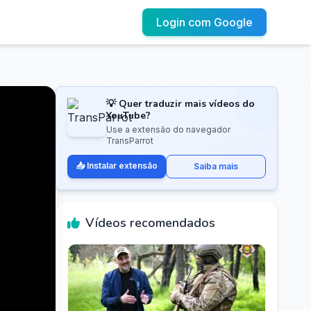
Login com Google
💡 Quer traduzir mais vídeos do
YouTube?
Use a extensão do navegador
TransParrot
📥 Instalar extensão
Saiba mais
Vídeos recomendados