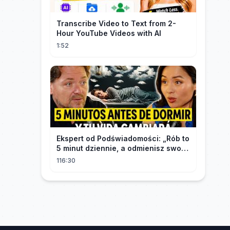
Transcribe Video to Text from 2-
Hour YouTube Videos with AI
1:52
Ekspert od Podświadomości: „Rób to
5 minut dziennie, a odmienisz swoje
życie na zawsze"
116:30