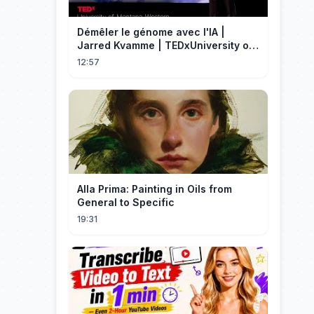
Démêler le génome avec l'IA |
Jarred Kvamme | TEDxUniversity of
Montana Western
12:57
Alla Prima: Painting in Oils from
General to Specific
19:31