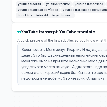
youtube traduzir
youtube tradutor
youtube transcrição
youtube tradução de vídeos
youtube translate to portugue
translate youtube video to portuguese
YouTube transcript, YouTube translate
A quick preview of the first subtitles so you know what t
Всем привет. Меня зовут Риарти . И да, да, да, да
деле . Это был двухнедельный европейский серве
меня уже было на примете несколько мест для 
увидеть эти места вживую . А для этого надо п
самом деле, хороший варик был бы где-то сесть
пешочком я не добегу . Это неварик. О, пайпуха.