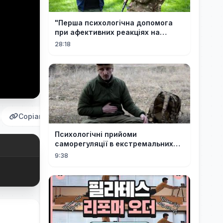
"Перша психологічна допомога
при афективних реакціях на
гострий бойовий стрес"
28:18
Copiar
Психологічні прийоми
саморегуляції в екстремальних
умовах
9:38