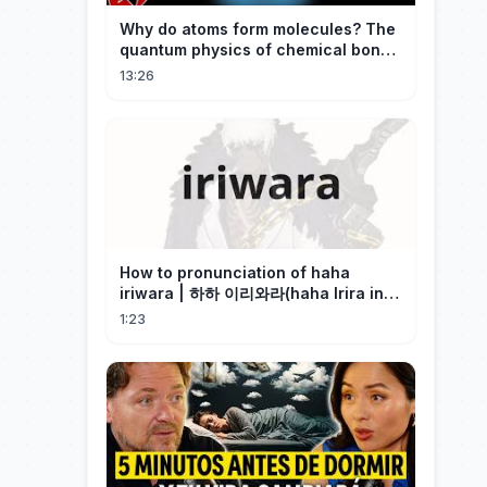
Why do atoms form molecules? The
quantum physics of chemical bonds
explained
13:26
How to pronunciation of haha
iriwara | 하하 이리와라(haha Irira in
Korean)
1:23