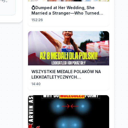
から。
💍Dumped at Her Wedding, She
Married a Stranger—Who Turned
Out to Be a Billionaire CEO💖#drama
152:26
#movie
WSZYSTKIE MEDALE POLAKÓW NA
LEKKOATLETYCZNYCH
MISTRZOSTWACH EUROPY U18 |
14:40
2024