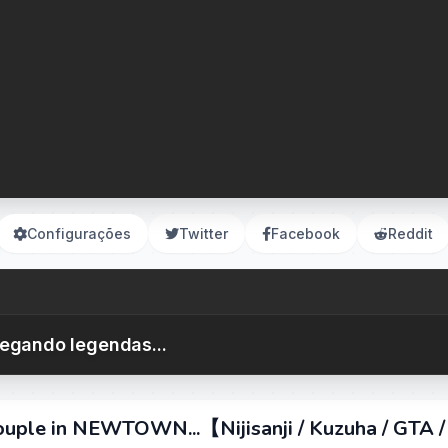
Configurações
Twitter
Facebook
Reddit
egando legendas...
ouple in NEWTOWN...【Nijisanji / Kuzuha / GTA /