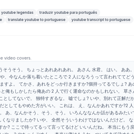
youtube legendas
traduzir youtube para português
se
translate youtube to portuguese
youtube transcript to portuguese
he video covers.
そうそう。 ちょっとあれあれあれ。 あさん 水君。 はい。 ああ。
いや、今なんか落ち着いたところで 2 人になろうって言われててど
きますよ。 てかさ、あれをどっか行きますか?個持ってるでしょ? あ
っと俺もしかしたら俺あの 2 人で行く運命なのかもしれない。 草さ
のことしてないで。 独特すぎるな。 嘘でしょ? いや、別れて正解だ
だとしてもやめた方がいい。 これは、 え、なんかあれですか?2 
。 あ、なんかそう、そう、そう。 いろんななんか話があるみたい
くなりましたか? いや、 全然そういうわけではないんだけど。 な
か? ここで待ってるって言ってるけど いいんだね。 本当にもう