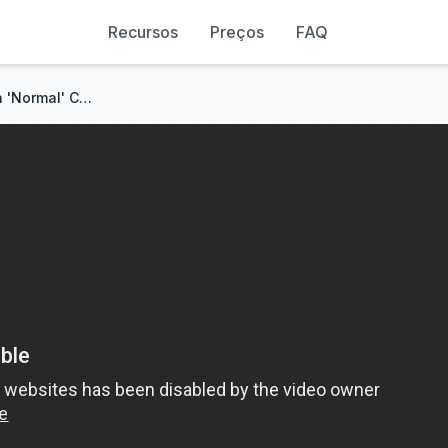
Recursos
Preços
FAQ
[ENG SUB] Kuzuha Spies on a 'Normal' Couple in NEWTOWN...【Nijisanji / Kuzuha / GTA / Nijisanji EN】