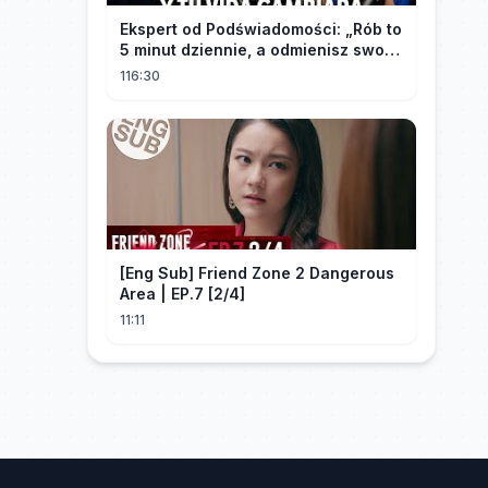
Ekspert od Podświadomości: „Rób to
5 minut dziennie, a odmienisz swoje
życie na zawsze"
116:30
[Eng Sub] Friend Zone 2 Dangerous
Area | EP.7 [2/4]
11:11