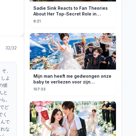
Sadie Sink Reacts to Fan Theories
About Her Top-Secret Role in
Spider-Man: Brand New Day
6:21
32/32
 そ、
Mijn man heeft me gedwongen onze
うしよ
baby te verliezen voor zijn
の彼
maîtresse! Ik heb mijn ring in zee
107:33
んと
gegooid 💍, nu smeekt hij me terug!
から。
人でど
でく
 んで
戻れな