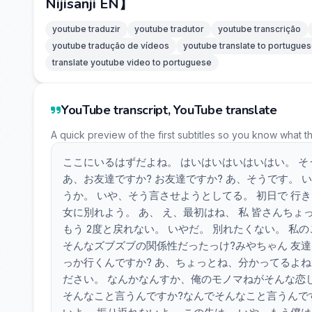
Nijisanji EN】
youtube traduzir
youtube tradutor
youtube transcrição
youtube tradução de vídeos
youtube translate to portugue
translate youtube video to portuguese
YouTube transcript, YouTube translate
A quick preview of the first subtitles so you know what t
ここにいるはずだよね。 はいはいはいはいはい。 そう
あ、お友達ですか? お友達ですか? あ、そうです。 
うか。 いや、そう言させようとしてる。 初日で 行
女に別れよう。 あ、 え、最初はね、 私 皆さんちょ
もう 2度と戻れない。 いやだ。 別れたくない。 私
そんなズブズブの関係性だったっけ?みやちゃん 友達
っか行くんですか? あ、ちょっとね、分かってるよね
ださい。 なんかなんすか、俺のモノマねがそんな恋し
そんなこと言うんですか?なんでそんなこと言うんです