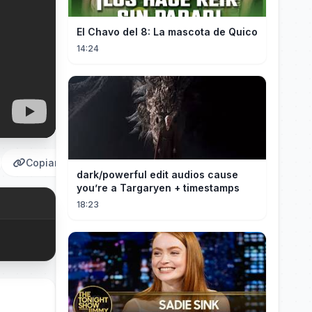
El Chavo del 8: La mascota de Quico
14:24
Copiar
dark/powerful edit audios cause
you’re a Targaryen + timestamps
18:23