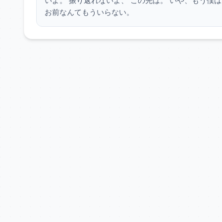
いよ。 振り返れないよ、 この先は。 いや、もう僕
お前なんてもういらない。