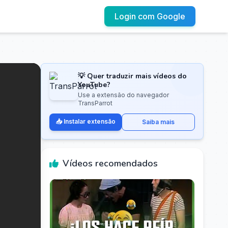
Login com Google
💡 Quer traduzir mais vídeos do
YouTube?
Use a extensão do navegador
TransParrot
📥 Instalar extensão
Saiba mais
Vídeos recomendados