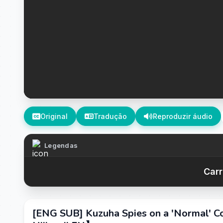
Original
Tradução
Reproduzir áudio
Legendas
Carr
[ENG SUB] Kuzuha Spies on a 'Normal' C