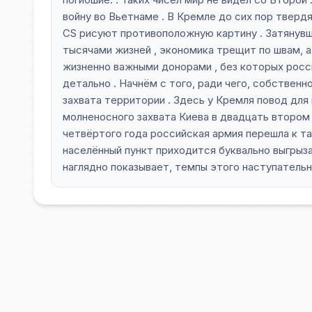
войну во Вьетнаме . В Кремле до сих пор твердя
CS рисуют противоположную картину . Затянувш
тысячами жизней , экономика трещит по швам, а 
жизненно важными донорами , без которых росс
детально . Начнём с того, ради чего, собственн
захвата территории . Здесь у Кремля повод для
молненосного захвата Киева в двадцать втором 
четвёртого года российская армия перешла к та
населённый пункт приходится буквально выгрыз
наглядно показывает, темпы этого наступатель