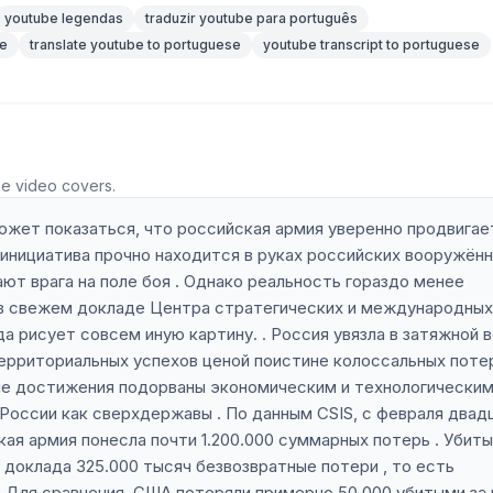
youtube legendas
traduzir youtube para português
se
translate youtube to portuguese
youtube transcript to portuguese
he video covers.
ожет показаться, что российская армия уверенно продвигае
 инициатива прочно находится в руках российских вооружён
ают врага на поле боя . Однако реальность гораздо менее
й в свежем докладе Центра стратегических и международных
а рисует совсем иную картину. . Россия увязла в затяжной 
ерриториальных успехов ценой поистине колоссальных поте
окие достижения подорваны экономическим и технологически
России как сверхдержавы . По данным CSIS, с февраля двад
кая армия понесла почти 1.200.000 суммарных потерь . Убиты
е доклада 325.000 тысяч безвозвратные потери , то есть
й . Для сравнения, США потеряли примерно 50.000 убитыми за