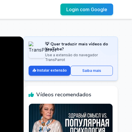
Login com Google
💡 Quer traduzir mais vídeos do
YouTube?
Use a extensão do navegador
TransParrot
📥 Instalar extensão
Saiba mais
Vídeos recomendados