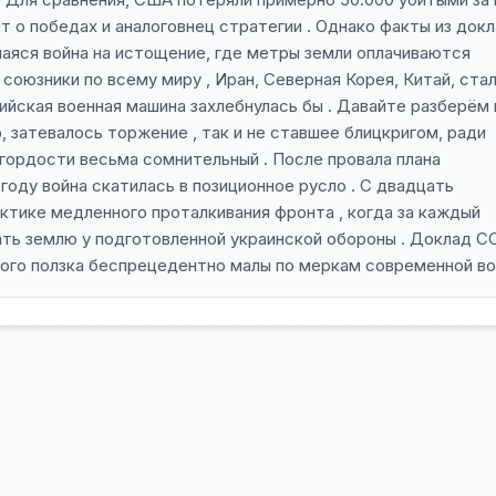
т о победах и аналоговнец стратегии . Однако факты из док
аяся война на истощение, где метры земли оплачиваются
союзники по всему миру , Иран, Северная Корея, Китай, ста
ийская военная машина захлебнулась бы . Давайте разберём
о, затевалось торжение , так и не ставшее блицкригом, ради
 гордости весьма сомнительный . После провала плана
году война скатилась в позиционное русло . С двадцать
ктике медленного проталкивания фронта , когда за каждый
ать землю у подготовленной украинской обороны . Доклад С
ного ползка беспрецедентно малы по меркам современной в