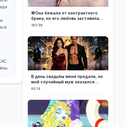
лада
🌸Она бежала от контрактного
брака, но его любовь заставила
ли
её понять: он — тот самый!
183:38
 всё
САС
ойны
В день свадьбы меня предали, но
мой случайный муж оказался
настоящим миллионером
65:14