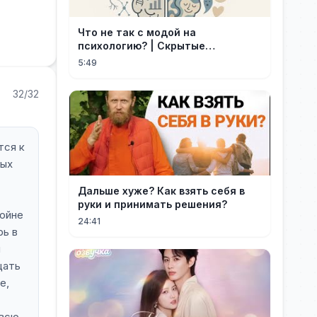
Что не так с модой на
психологию? | Скрытые
опасности популярности
5:49
32/32
тся к
ных
Дальше хуже? Как взять себя в
руки и принимать решения?
войне
24:41
рь в
м
цать
е,
 всю