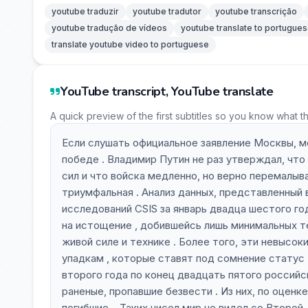
youtube traduzir
youtube tradutor
youtube transcrição
youtube tradução de vídeos
youtube translate to portugue
translate youtube video to portuguese
YouTube transcript, YouTube translate
A quick preview of the first subtitles so you know what t
Если слушать официальное заявление Москвы, м
победе . Владимир Путин не раз утверждал, что
сил и что войска медленно, но верно перемалыв
триумфальная . Анализ данных, представленны
исследований CSIS за январь двадца шестого год
на истощение , добившейсь лишь минимальных т
живой силе и технике . Более того, эти невыс
упадкам , которые ставят под сомнение статус 
второго года по конец двадцать пятого российс
раненые, пропавшие безвести . Из них, по оценк
погибшие. . Таких чисел мир не видел со Второ