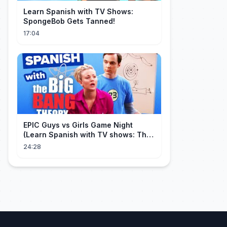
Learn Spanish with TV Shows:
SpongeBob Gets Tanned!
17:04
EPIC Guys vs Girls Game Night
(Learn Spanish with TV shows: The
Big Bang Theory)
24:28