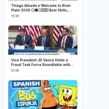
Thiago Almada ● Welcome to River
Plate 2026 ⚪🔴⚪🇦🇷 Best Skills,
Goals & Passes
15:38
Vice President JD Vance Holds a
Fraud Task Force Roundtable with
Members of Congress
51:46