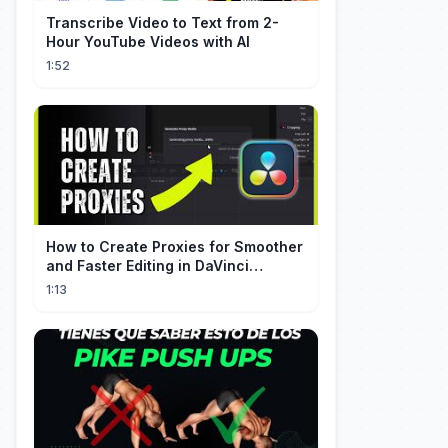
Transcribe Video to Text from 2-
Hour YouTube Videos with AI
1:52
How to Create Proxies for Smoother
and Faster Editing in DaVinci
Resolve
1:13