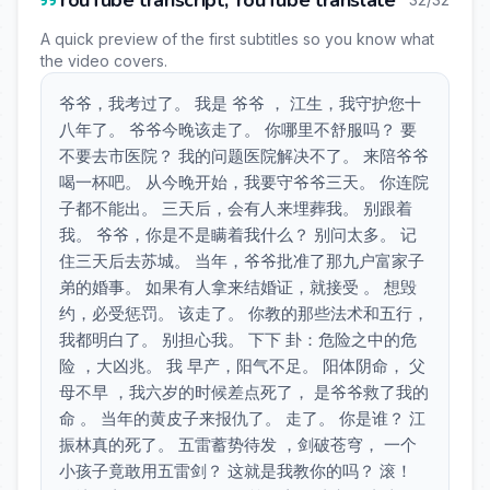
YouTube transcript, YouTube translate
A quick preview of the first subtitles so you know what
the video covers.
爷爷，我考过了。 我是 爷爷 ， 江生，我守护您十
八年了。 爷爷今晚该走了。 你哪里不舒服吗？ 要
不要去市医院？ 我的问题医院解决不了。 来陪爷爷
喝一杯吧。 从今晚开始，我要守爷爷三天。 你连院
子都不能出。 三天后，会有人来埋葬我。 别跟着
我。 爷爷，你是不是瞒着我什么？ 别问太多。 记
住三天后去苏城。 当年，爷爷批准了那九户富家子
弟的婚事。 如果有人拿来结婚证，就接受 。 想毁
约，必受惩罚。 该走了。 你教的那些法术和五行，
我都明白了。 别担心我。 下下 卦：危险之中的危
险 ，大凶兆。 我 早产，阳气不足。 阳体阴命， 父
母不早 ，我六岁的时候差点死了， 是爷爷救了我的
命 。 当年的黄皮子来报仇了。 走了。 你是谁？ 江
振林真的死了。 五雷蓄势待发 ，剑破苍穹， 一个
小孩子竟敢用五雷剑？ 这就是我教你的吗？ 滚！