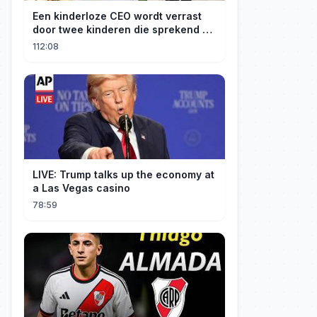
Een kinderloze CEO wordt verrast
door twee kinderen die sprekend op
hem lijken en is geschokt: Wie zijn
112:08
zij?
LIVE: Trump talks up the economy at
a Las Vegas casino
78:59