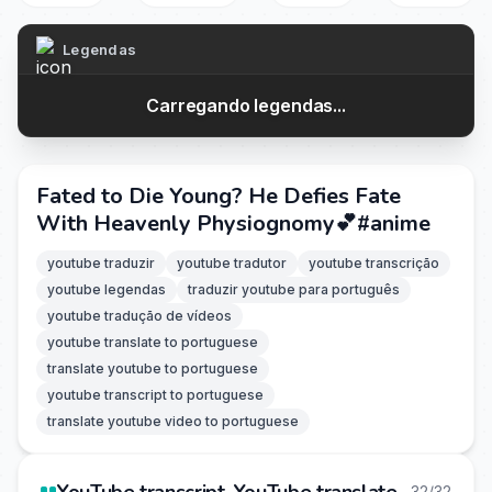
Legendas
Carregando legendas...
Fated to Die Young? He Defies Fate
With Heavenly Physiognomy💕#anime
youtube traduzir
youtube tradutor
youtube transcrição
youtube legendas
traduzir youtube para português
youtube tradução de vídeos
youtube translate to portuguese
translate youtube to portuguese
youtube transcript to portuguese
translate youtube video to portuguese
32/32