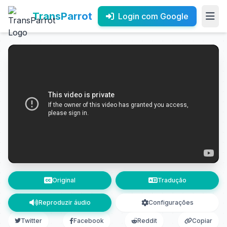
TransParrot
Login com Google
Original
Tradução
Reproduzir áudio
Configurações
Twitter
Facebook
Reddit
Copiar