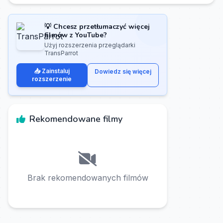
💡 Chcesz przetłumaczyć więcej
filmów z YouTube?
Użyj rozszerzenia przeglądarki
TransParrot
📥 Zainstaluj
Dowiedz się więcej
rozszerzenie
Rekomendowane filmy
Brak rekomendowanych filmów