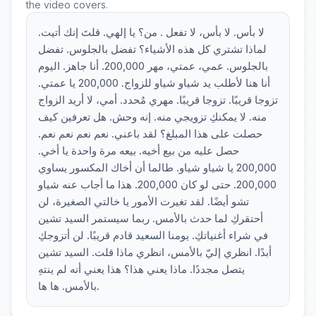
the video covers.
لا بأس. لا بأس، لا تفعل . من؟ يا إلهي. قلتَ إنك أتيت.
لماذا تشتري كل هذه الأشياء؟ تفضل بالجلوس. تفضل
بالجلوس. عمي، عمتي، مهر 200,000. أنا جاهز. اليوم
أنا هنا لأطلب يد شياو شياو للزواج. 200,000 يا عمتي.
تزوجا قريبًا. تزوجا قريبًا. مهري مُحدد. أمي، لا أريد الزواج
منه. لا يمكنكِ تزويجي منه. إنه وحش. هل تعرفين كيف
حصلت على هذا المبلغ؟ لقد باعني. نعم نعم نعم نعم.
حصل عليه من بيع أخيه. بيعه مرة واحدة يا أخي.
200,000 يا شياو شياو. طالما أن أخاك المكسور يساوي
200,000. حتى لو كان 200,000. هذا ما أجاب عنه شياو
تشو أيضًا. لقد تغيرت الأمور يا خالتي الصغيرة، لن
أحتقركِ لما حدث بالأمس. ربما سيستمر السيد تشين
في شراء أغنياتكِ. يومنا السعيد قادم قريبًا. لن أتزوجكِ
أبدًا. انظري إليّ بالأمس، انظري ماذا قلت. السيد تشين
يتصل مجددًا. ماذا يعني هذا؟ هذا يعني أنه لم ينتهِ
بالأمس. ها ها.