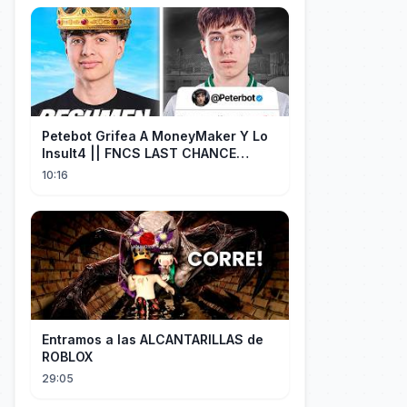
Petebot Grifea A MoneyMaker Y Lo
Insult4 || FNCS LAST CHANCE
Resumen
10:16
Entramos a las ALCANTARILLAS de
ROBLOX
29:05