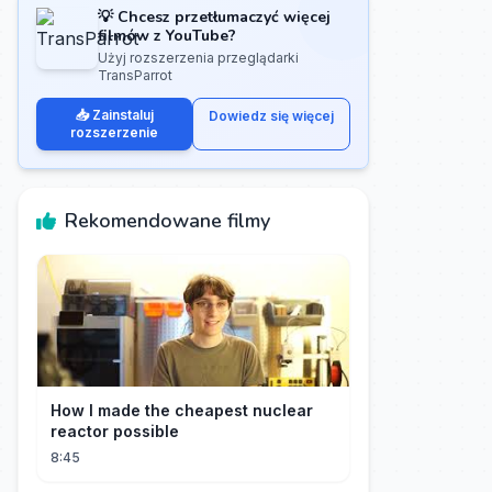
💡 Chcesz przetłumaczyć więcej
filmów z YouTube?
Użyj rozszerzenia przeglądarki
TransParrot
📥 Zainstaluj
Dowiedz się więcej
rozszerzenie
Rekomendowane filmy
How I made the cheapest nuclear
reactor possible
8:45