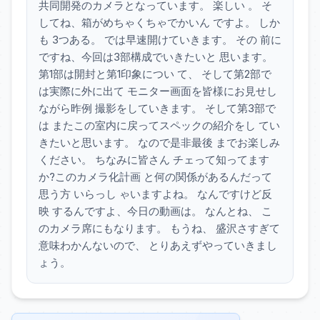
共同開発のカメラとなっています。 楽しい 。 そ
してね、箱がめちゃくちゃでかいん ですよ。 しか
も 3つある。 では早速開けていきます。 その 前に
ですね、今回は3部構成でいきたいと 思います。
第1部は開封と第1印象につい て、 そして第2部で
は実際に外に出て モニター画面を皆様にお見せし
ながら昨例 撮影をしていきます。 そして第3部で
は またこの室内に戻ってスペックの紹介をし てい
きたいと思います。 なので是非最後 までお楽しみ
ください。 ちなみに皆さん チェって知ってます
か?このカメラ化計画 と何の関係があるんだって
思う方 いらっし ゃいますよね。 なんですけど反
映 するんですよ、今日の動画は。 なんとね、 こ
のカメラ席にもなります。 もうね、 盛沢さすぎて
意味わかんないので、 とりあえずやっていきまし
ょう。