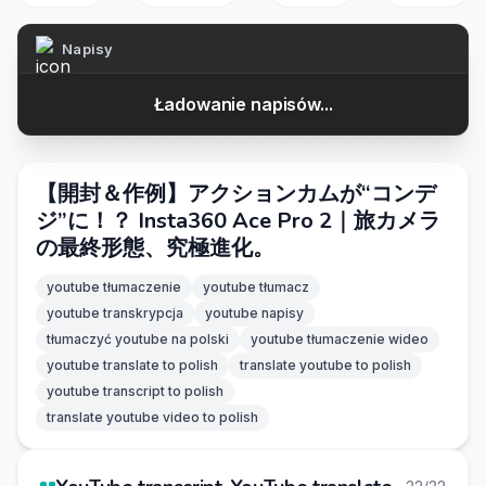
Napisy
Ładowanie napisów...
【開封＆作例】アクションカムが“コンデ
ジ”に！？ Insta360 Ace Pro 2｜旅カメラ
の最終形態、究極進化。
youtube tłumaczenie
youtube tłumacz
youtube transkrypcja
youtube napisy
tłumaczyć youtube na polski
youtube tłumaczenie wideo
youtube translate to polish
translate youtube to polish
youtube transcript to polish
translate youtube video to polish