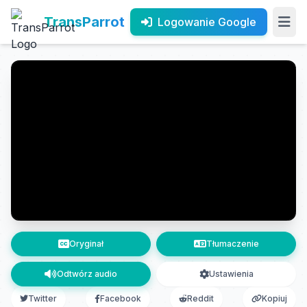
TransParrot
Logowanie Google
Oryginał
Tłumaczenie
Odtwórz audio
Ustawienia
Twitter
Facebook
Reddit
Kopiuj