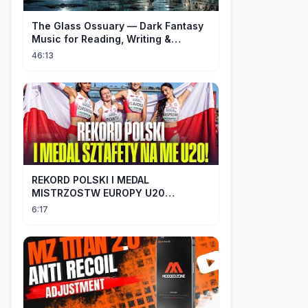
The Glass Ossuary — Dark Fantasy
Music for Reading, Writing &
Ancient Archives
46:13
REKORD POLSKI I MEDAL
MISTRZOSTW EUROPY U20
SZTAFETY 4 X 100 METRÓW KOBIET
6:17
#SHORTS