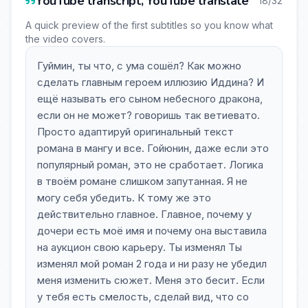
YouTube transcript, YouTube translate
18/32
A quick preview of the first subtitles so you know what
the video covers.
Гуймин, ты что, с ума сошёл? Как можно
сделать главным героем иллюзию Иддина? И
ещё называть его сыном небесного дракона,
если он не может? говоришь так ветиевато.
Просто адаптируй оригинальный текст
романа в мангу и все. Гойюнин, даже если это
популярный роман, это не сработает. Логика
в твоём романе слишком запутанная. Я не
могу себя убедить. К тому же это
действительно главное. Главное, почему у
дочери есть моё имя и почему она выставила
на аукцион свою карьеру. Ты изменял Ты
изменял мой роман 2 года и ни разу не убедил
меня изменить сюжет. Меня это бесит. Если
у тебя есть смелость, сделай вид, что со