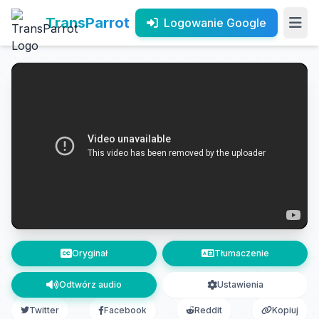
TransParrot
Logowanie Google
Oryginał
Tłumaczenie
Odtwórz audio
Ustawienia
Twitter
Facebook
Reddit
Kopiuj