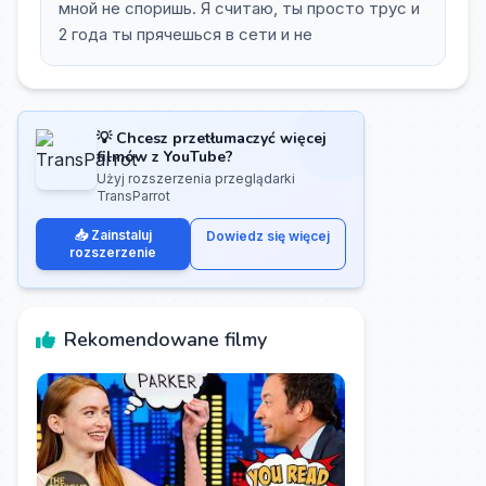
мной не споришь. Я считаю, ты просто трус и
2 года ты прячешься в сети и не
💡 Chcesz przetłumaczyć więcej
filmów z YouTube?
Użyj rozszerzenia przeglądarki
TransParrot
📥 Zainstaluj
Dowiedz się więcej
rozszerzenie
Rekomendowane filmy