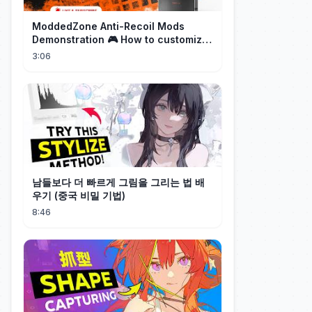
ModdedZone Anti-Recoil Mods
Demonstration 🎮 How to customize
the anti-recoil for your gameplay!
3:06
남들보다 더 빠르게 그림을 그리는 법 배
우기 (중국 비밀 기법)
8:46