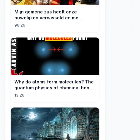
Mijn gemene zus heeft onze
huwelijken verwisseld en me
gedwongen te trouwen met een
96:26
boer die miljardair is en van me
hield.
Why do atoms form molecules? The
quantum physics of chemical bonds
explained
13:26