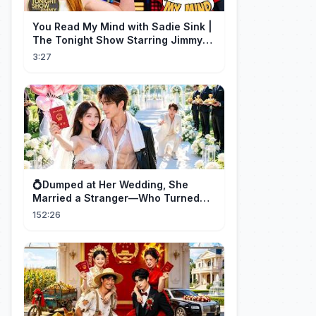
You Read My Mind with Sadie Sink |
The Tonight Show Starring Jimmy
Fallon
3:27
💍Dumped at Her Wedding, She
Married a Stranger—Who Turned
Out to Be a Billionaire CEO💖#drama
152:26
#movie