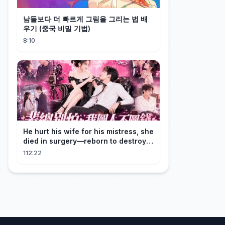
남들보다 더 빠르게 그림을 그리는 법 배
우기 (중국 비밀 기법)
8:10
He hurt his wife for his mistress, she
died in surgery—reborn to destroy
him!
112:22