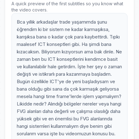
A quick preview of the first subtitles so you know what
the video covers.
Bca yıllık arkadaşlar trade yaşamımda şunu
öğrendim ki bir sistem ne kadar karmaşıksa,
karışıksa bana o kadar çok para kaybettirdi. Tıpkı
maalesef ICT konseptleri gibi. Ha şimdi bana
kızacaksın. Biliyorum kızıyorsun ama bak dinle. Ne
zaman ben bu ICT konseptlerini kendimce basit
ve kullanılabilir hale getirdim. İşte her şey o zaman
değişti ve istikrarlı para kazanmaya başladım.
Bugün özellikle ICT'ye de yeni başladıysam ve
bana olduğu gibi sana da çok karmaşık geliyorsa
mesela hangi time frame'lerde işlem yapmalıyım?
Likidde nedir? Alındığı bölgeler nereler veya hangi
FVG alanları daha değerli ve çalışma olasılığı daha
yüksek gibi ve en önemlisi bu FVG alanlarında
hangi sistemleri kullanmalıyım diye benim gibi
sorularım varsa işte bu videomuzun konusu bu.