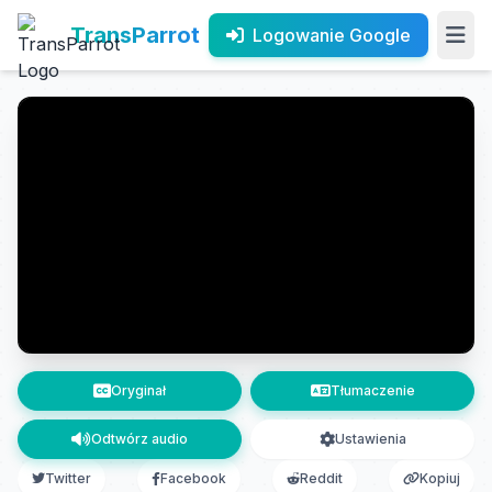
TransParrot
Logowanie Google
Oryginał
Tłumaczenie
Odtwórz audio
Ustawienia
Twitter
Facebook
Reddit
Kopiuj