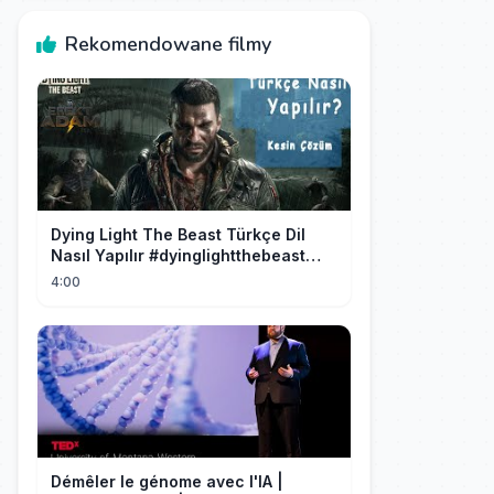
Rekomendowane filmy
Dying Light The Beast Türkçe Dil
Nasıl Yapılır #dyinglightthebeast
#gaming
4:00
Démêler le génome avec l'IA |