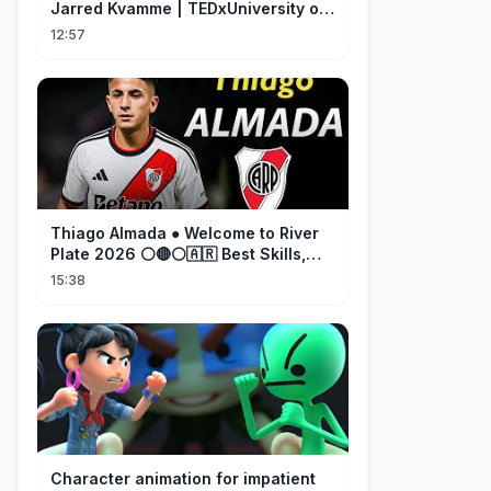
Jarred Kvamme | TEDxUniversity of
Montana Western
12:57
Thiago Almada ● Welcome to River
Plate 2026 ⚪🔴⚪🇦🇷 Best Skills,
Goals & Passes
15:38
Character animation for impatient