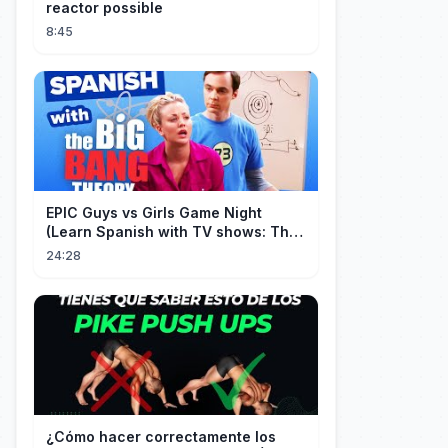
reactor possible
8:45
EPIC Guys vs Girls Game Night
(Learn Spanish with TV shows: The
Big Bang Theory)
24:28
¿Cómo hacer correctamente los