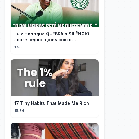
Luiz Henrique QUEBRA o SILÊNCIO
sobre negociações com o
PALMEIRAS
1:56
17 Tiny Habits That Made Me Rich
15:34