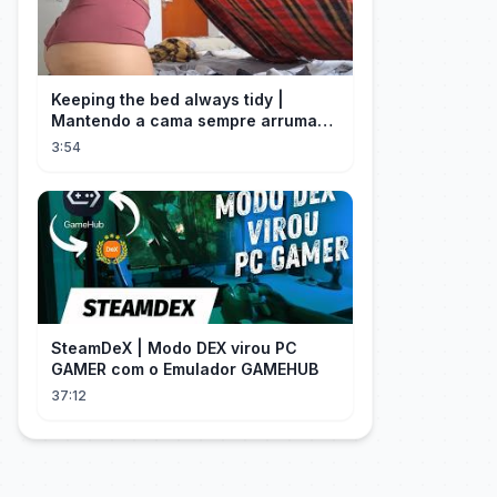
Keeping the bed always tidy |
Mantendo a cama sempre arrumada
🛌
3:54
SteamDeX | Modo DEX virou PC
GAMER com o Emulador GAMEHUB
37:12