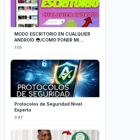
MODO ESCRITORIO EN CUALQUIER
ANDROID 😳/COMO PONER MI
TELÉFONO EN MODO ESCRITORIO
1:05
Protocolos de Seguridad Nivel
Experto
0:47