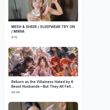
MESH & SHEER / SLEEPWEAR TRY ON
/ MIRRA
4:15
Reborn as the Villainess Hated by 6
Beast Husbands—But They All Fell
for Her!
50:45