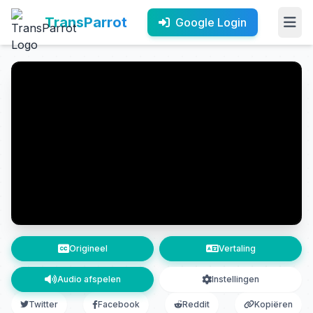
TransParrot
Google Login
Origineel
Vertaling
Audio afspelen
Instellingen
Twitter
Facebook
Reddit
Kopiëren