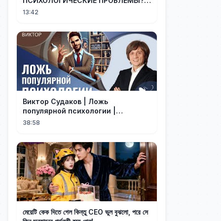
ПСИХОЛОГИЧЕСКИЕ ПРОБЛЕМЫ?
Последствия "популярной"
13:42
психологии
Виктор Судаков | Ложь
популярной психологии |
Проповедь
38:58
মেয়েটি কেক দিতে গেল কিন্তু CEO ভুল বুঝলো, পরে সে