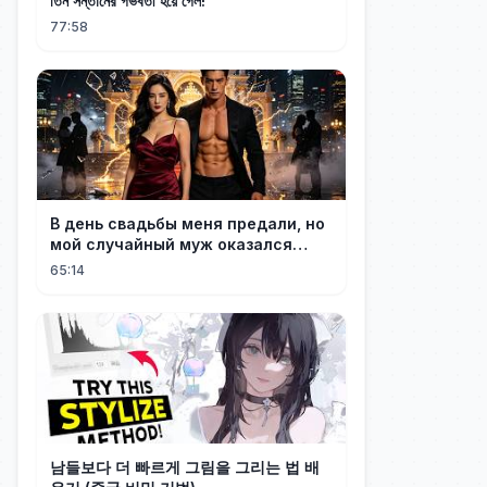
তিন সন্তানের গর্ভবতী হয়ে গেল!
77:58
В день свадьбы меня предали, но
мой случайный муж оказался
настоящим миллионером
65:14
남들보다 더 빠르게 그림을 그리는 법 배