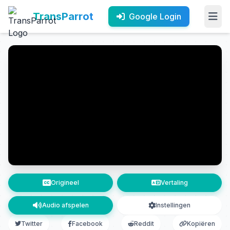
TransParrot
Google Login
Origineel
Vertaling
Audio afspelen
Instellingen
Twitter
Facebook
Reddit
Kopiëren