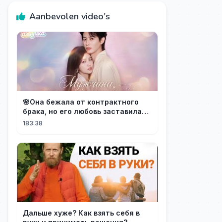
Aanbevolen video's
🌸Она бежала от контрактного
брака, но его любовь заставила
её понять: он — тот самый!
183:38
Дальше хуже? Как взять себя в