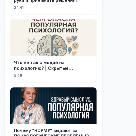
руки и принимать решения?
24:41
Что не так с модой на
психологию? | Скрытые
опасности популярности
5:49
Почему "НОРМУ" выдают за