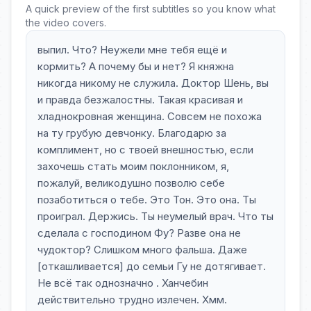
A quick preview of the first subtitles so you know what
the video covers.
выпил. Что? Неужели мне тебя ещё и
кормить? А почему бы и нет? Я княжна
никогда никому не служила. Доктор Шень, вы
и правда безжалостны. Такая красивая и
хладнокровная женщина. Совсем не похожа
на ту грубую девчонку. Благодарю за
комплимент, но с твоей внешностью, если
захочешь стать моим поклонником, я,
пожалуй, великодушно позволю себе
позаботиться о тебе. Это Тон. Это она. Ты
проиграл. Держись. Ты неумелый врач. Что ты
сделала с господином Фу? Разве она не
чудоктор? Слишком много фальша. Даже
[откашливается] до семьи Гу не дотягивает.
Не всё так однозначно . Ханчебин
действительно трудно излечен. Хмм.